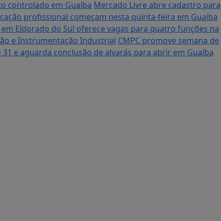
nto controlado em Guaíba
Mercado Livre abre cadastro para
ficação profissional começam nesta quinta-feira em Guaíba
o em Eldorado do Sul oferece vagas para quatro funções na
ção e Instrumentação Industrial
CMPC promove semana de
e 31 e aguarda conclusão de alvarás para abrir em Guaíba