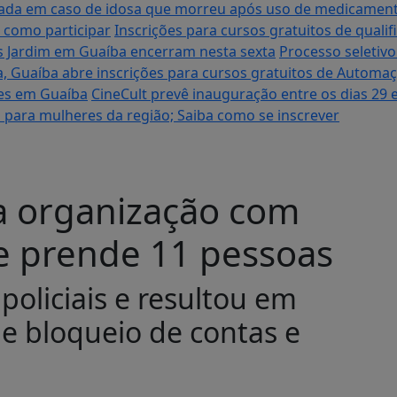
tigada em caso de idosa que morreu após uso de medicame
 como participar
Inscrições para cursos gratuitos de quali
es Jardim em Guaíba encerram nesta sexta
Processo seletiv
a, Guaíba abre inscrições para cursos gratuitos de Automa
ares em Guaíba
CineCult prevê inauguração entre os dias 29 
 para mulheres da região; Saiba como se inscrever
ira organização com
e prende 11 pessoas
policiais e resultou em
e bloqueio de contas e