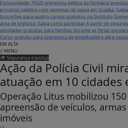
Exclusividade: TVGO entrevista defesa da farmácia inves
processo seletivo com centenas de vagas em Guaíba; Saiba
Inscrições para quatro cursos gratuitos no Instituto Gom
área de logística; Saiba como participar
A partir de segund
atividades gratuitas para famílias durante as férias escol
Curso gratuito para operadora de empilhadeira abre vagas
EM ALTA
MENU
🚔 Segurança e Justiça
Ação da Polícia Civil m
atuação em 10 cidades 
Operação Litus mobilizou 150 
apreensão de veículos, armas 
imóveis