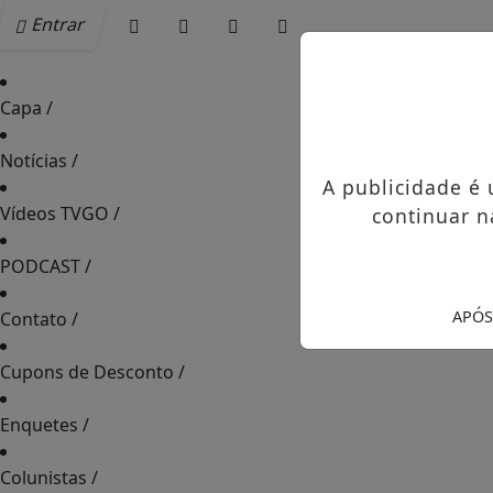
Entrar
Capa
/
Notícias
/
A publicidade é
Vídeos TVGO
/
continuar n
PODCAST
/
APÓS
Contato
/
Cupons de Desconto
/
Enquetes
/
Colunistas
/