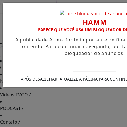
Entrar
HAMM
PARECE QUE VOCÊ USA UM BLOQUEADOR D
A publicidade é uma fonte importante de fin
conteúdo. Para continuar navegando, por fa
bloqueador de anúncios.
Capa
/
APÓS DESABILITAR, ATUALIZE A PÁGINA PARA CONTI
Notícias
/
Vídeos TVGO
/
PODCAST
/
Contato
/