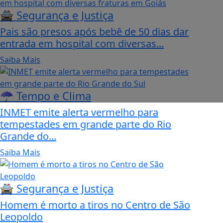
🚔 Segurança e Justiça
Pais são presos após bebê de 50 dias dar
entrada em hospital com diversas...
Saiba Mais
☂️ Tempo e Clima
INMET emite alerta vermelho para
tempestades em grande parte do Rio
Grande do...
Saiba Mais
🚔 Segurança e Justiça
Homem é morto a tiros no Centro de São
Leopoldo