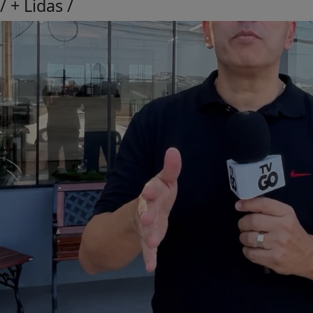
/
+ Lidas
/