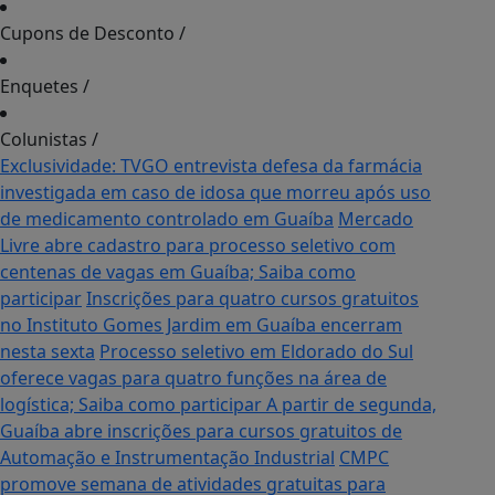
Cupons de Desconto
/
Enquetes
/
Colunistas
/
Exclusividade: TVGO entrevista defesa da farmácia
investigada em caso de idosa que morreu após uso
de medicamento controlado em Guaíba
Mercado
Livre abre cadastro para processo seletivo com
centenas de vagas em Guaíba; Saiba como
participar
Inscrições para quatro cursos gratuitos
no Instituto Gomes Jardim em Guaíba encerram
nesta sexta
Processo seletivo em Eldorado do Sul
oferece vagas para quatro funções na área de
logística; Saiba como participar
A partir de segunda,
Guaíba abre inscrições para cursos gratuitos de
Automação e Instrumentação Industrial
CMPC
promove semana de atividades gratuitas para