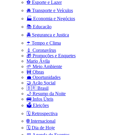
⚽ Esporte e Lazer
🚘 Transporte e Veículos
🏭 Economia e Negócios
📚 Educação
🚔 Segurança e Justiça
☂️ Tempo e Clima
💉 Coronavírus
🎁 Promoções e Enquetes
Mario Ávila
🌱 Meio Ambiente
🚧 Obras
💼 Oportunidades
🤝 Ação Social
🇧🇷 Brasil
🌙 Resumo da Noite
🚌 Infos Úteis
🗳️ Eleições
🗓️ Retrospectiva
🌐 Internacional
🗓️ Dia de Hoje
📅 Agenda de Eventos