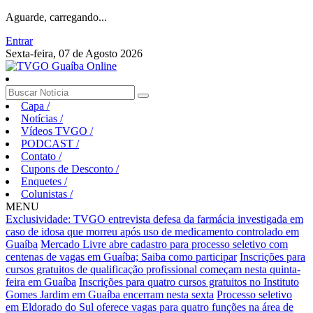
Aguarde, carregando...
Entrar
Sexta-feira, 07 de Agosto 2026
Capa
/
Notícias
/
Vídeos TVGO
/
PODCAST
/
Contato
/
Cupons de Desconto
/
Enquetes
/
Colunistas
/
MENU
Exclusividade: TVGO entrevista defesa da farmácia investigada em
caso de idosa que morreu após uso de medicamento controlado em
Guaíba
Mercado Livre abre cadastro para processo seletivo com
centenas de vagas em Guaíba; Saiba como participar
Inscrições para
cursos gratuitos de qualificação profissional começam nesta quinta-
feira em Guaíba
Inscrições para quatro cursos gratuitos no Instituto
Gomes Jardim em Guaíba encerram nesta sexta
Processo seletivo
em Eldorado do Sul oferece vagas para quatro funções na área de