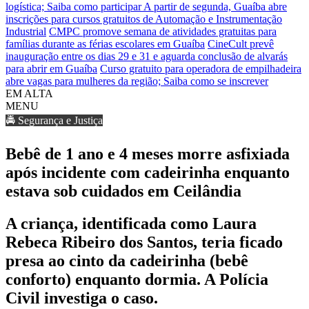
logística; Saiba como participar
A partir de segunda, Guaíba abre
inscrições para cursos gratuitos de Automação e Instrumentação
Industrial
CMPC promove semana de atividades gratuitas para
famílias durante as férias escolares em Guaíba
CineCult prevê
inauguração entre os dias 29 e 31 e aguarda conclusão de alvarás
para abrir em Guaíba
Curso gratuito para operadora de empilhadeira
abre vagas para mulheres da região; Saiba como se inscrever
EM ALTA
MENU
🚔 Segurança e Justiça
Bebê de 1 ano e 4 meses morre asfixiada
após incidente com cadeirinha enquanto
estava sob cuidados em Ceilândia
A criança, identificada como Laura
Rebeca Ribeiro dos Santos, teria ficado
presa ao cinto da cadeirinha (bebê
conforto) enquanto dormia. A Polícia
Civil investiga o caso.