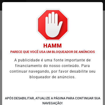
Entrar
HAMM
PARECE QUE VOCÊ USA UM BLOQUEADOR DE ANÚNCIOS
MENU
O ENTREVISTA DEFESA DA FARMÁCIA INVESTIGADA EM CASO DE ID
A publicidade é uma fonte importante de
EM ALTA
financiamento do nosso conteúdo. Para
🚔 SEGURANÇA E JUSTIÇA
continuar navegando, por favor desabilite seu
Corpo de mulher com pés e mãos
bloqueador de anúncios.
amarrados é encontrado dentro de
lixeira no bairro São João, em
Porto Alegre
APÓS DESABILITAR, ATUALIZE A PÁGINA PARA CONTINUAR SUA
A vítima foi localizada por volta das 22h por
NAVEGAÇÃO!