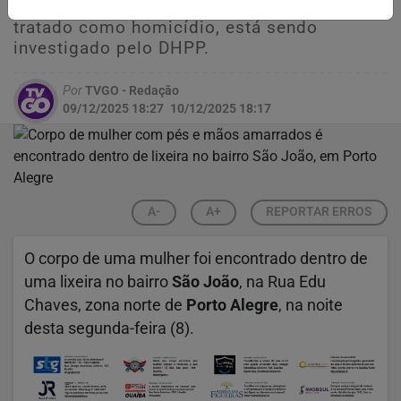
trabalhadores da limpeza urbana. O caso,
tratado como homicídio, está sendo
investigado pelo DHPP.
Por
TVGO - Redação
09/12/2025 18:27
10/12/2025 18:17
A-
A+
REPORTAR ERROS
O corpo de uma mulher foi encontrado dentro de
uma lixeira no bairro
São João
, na Rua Edu
Chaves, zona norte de
Porto Alegre
, na noite
desta segunda-feira (8).