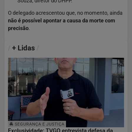
Souza, diretor do DHPP.
O delegado acrescentou que, no momento, ainda
não é possível apontar a causa da morte com
precisão
.
/
+ Lidas
/
🚔 SEGURANÇA E JUSTIÇA
Exclusividade: TVGO entrevista defesa da