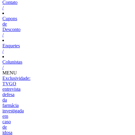
Contato
/
Cupons
de
Desconto
/
Enquetes
/
Colunistas
/
MENU
Exclusividade:
TVGO
entrevista
defesa
da
farmácia
investigada
em
caso
de
idosa