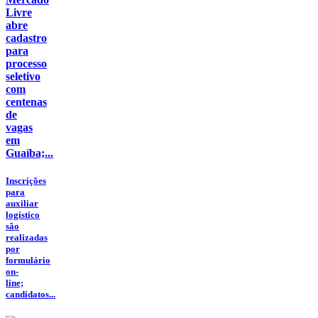
Livre
abre
cadastro
para
processo
seletivo
com
centenas
de
vagas
em
Guaíba;...
Inscrições
para
auxiliar
logístico
são
realizadas
por
formulário
on-
line;
candidatos...