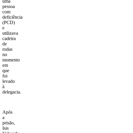
uma
pessoa
com
deficiência
(PCD)
e
utilizava
cadeira
de
rodas
no
momento
em
que
foi
levado
à
delegacia.
Após
a
prisão,
Isis