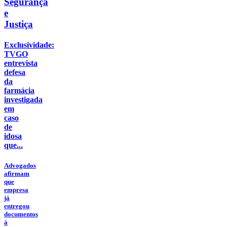
Segurança
e
Justiça
Exclusividade:
TVGO
entrevista
defesa
da
farmácia
investigada
em
caso
de
idosa
que...
Advogados
afirmam
que
empresa
já
entregou
documentos
à