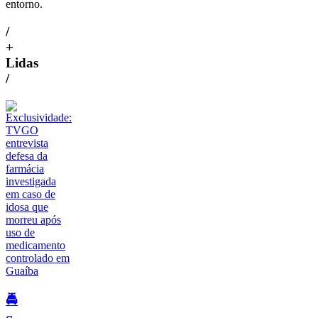
entorno.
/
+
Lidas
/
🚔