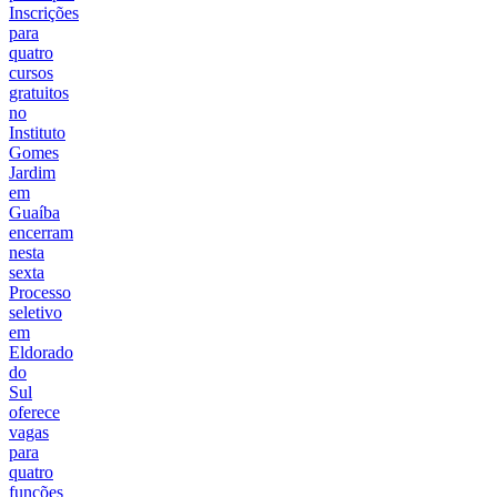
Inscrições
para
quatro
cursos
gratuitos
no
Instituto
Gomes
Jardim
em
Guaíba
encerram
nesta
sexta
Processo
seletivo
em
Eldorado
do
Sul
oferece
vagas
para
quatro
funções