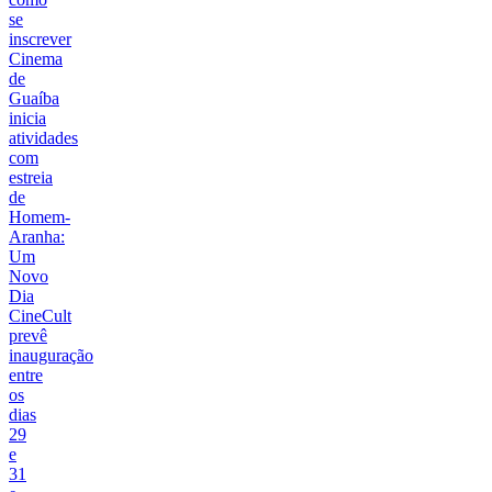
se
inscrever
Cinema
de
Guaíba
inicia
atividades
com
estreia
de
Homem-
Aranha:
Um
Novo
Dia
CineCult
prevê
inauguração
entre
os
dias
29
e
31