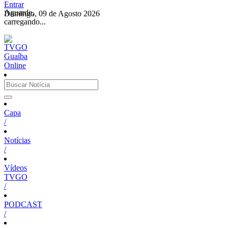
Entrar
Aguarde,
Domingo, 09 de Agosto 2026
carregando...
Capa
/
Notícias
/
Vídeos
TVGO
/
PODCAST
/