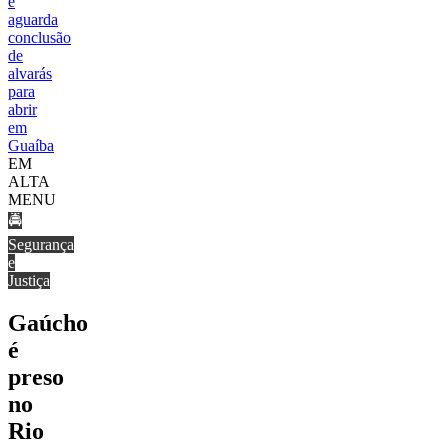
e
aguarda
conclusão
de
alvarás
para
abrir
em
Guaíba
EM
ALTA
MENU
🚔
Segurança
e
Justiça
Gaúcho
é
preso
no
Rio