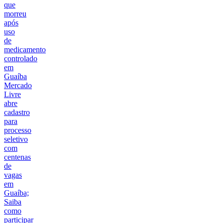
que
morreu
após
uso
de
medicamento
controlado
em
Guaíba
Mercado
Livre
abre
cadastro
para
processo
seletivo
com
centenas
de
vagas
em
Guaíba;
Saiba
como
participar