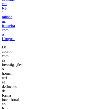
em
R$
1
milhão
na
fronteira
com
o
Uruguai
De
acordo
com
as
investigações,
o
homem
teria
se
deslocado
de
forma
intencional
ao
Rio