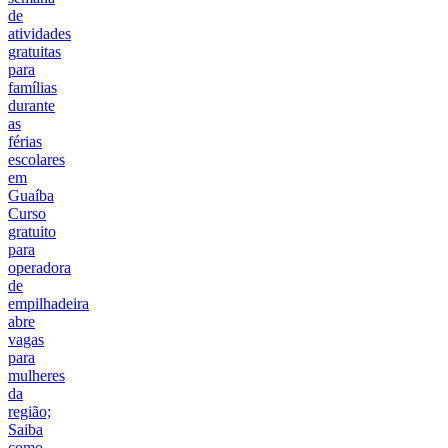
de
atividades
gratuitas
para
famílias
durante
as
férias
escolares
em
Guaíba
Curso
gratuito
para
operadora
de
empilhadeira
abre
vagas
para
mulheres
da
região;
Saiba
como