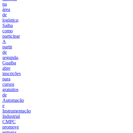
na
área
de
logística;
Saiba
como
participar
A
partir
de
segunda,
Guaíba
abre
inscrições
para
cursos
gratuitos
de
Automação
e
Instrumentação
Industrial
CMPC
promove
semana