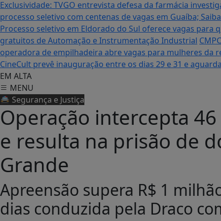
Exclusividade: TVGO entrevista defesa da farmácia inves
processo seletivo com centenas de vagas em Guaíba; Saiba
Processo seletivo em Eldorado do Sul oferece vagas para q
gratuitos de Automação e Instrumentação Industrial
CMPC 
operadora de empilhadeira abre vagas para mulheres da re
CineCult prevê inauguração entre os dias 29 e 31 e aguard
EM ALTA
MENU
🚔 Segurança e Justiça
Operação intercepta 46
e resulta na prisão de d
Grande
Apreensão supera R$ 1 milhão
dias conduzida pela Draco com