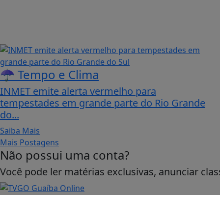
☂️ Tempo e Clima
INMET emite alerta vermelho para
tempestades em grande parte do Rio Grande
do...
Saiba Mais
Termos de Uso e Privacidade
Mais Postagens
Não possui uma conta?
Esse site utiliza cookies para melhorar sua
concorda com nossos Termos de Uso e Priva
Você pode ler matérias exclusivas, anunciar clas
PARA MAIS INFORMAÇÕES,
ACESSE NOSSOS TERMOS C