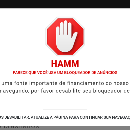
/
/
/
TVGO
PODCAST
CONTATO
CUPONS DE DESCON
HAMM
STIGADA EM CASO DE IDOSA QUE MORREU APÓS USO DE MEDICAMEN
PARECE QUE VOCÊ USA UM BLOQUEADOR DE ANÚNCIOS
é uma fonte importante de financiamento do nosso
a Argentina retiram 558
 navegando, por favor desabilite seu bloqueador de
em nova ofensiva regional
s de 6,2 milhões de usuários e
S DESABILITAR, ATUALIZE A PÁGINA PARA CONTINUAR SUA NAVEGA
brasileiros