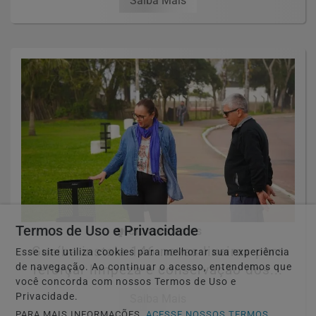
Saiba Mais
Termos de Uso e Privacidade
🏘️ CIDADES DO RS
Guaíba instala 146 novas lixeiras para
Esse site utiliza cookies para melhorar sua experiência
de navegação. Ao continuar o acesso, entendemos que
reforçar limpeza e conservação dos...
você concorda com nossos Termos de Uso e
Privacidade.
Saiba Mais
PARA MAIS INFORMAÇÕES,
ACESSE NOSSOS TERMOS