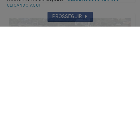
CLICANDO AQUI
PROSSEGUIR
🏘️ CIDADES DO RS
Guaíba inicia limpeza das orlas com
apoio do Programa Horas-Máquinas do
Estado
Saiba Mais