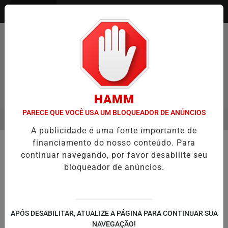
Entrar
HAMM
PARECE QUE VOCÊ USA UM BLOQUEADOR DE ANÚNCIOS
MENU
GO ENTREVISTA DEFESA DA FARMÁCIA INVESTIGADA EM CASO DE I
A publicidade é uma fonte importante de
EM ALTA
financiamento do nosso conteúdo. Para
🚔 SEGURANÇA E JUSTIÇA
continuar navegando, por favor desabilite seu
Para impedir roubo, Idoso de 70
bloqueador de anúncios.
anos se pendura em carro e é
arrastado
Veículo foi levado por suspeito que já
APÓS DESABILITAR, ATUALIZE A PÁGINA PARA CONTINUAR SUA
possuía 31 registros criminais; ação
NAVEGAÇÃO!