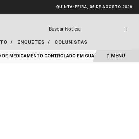
QUINTA-FEIRA, 06 DE AGOSTO 2026
/
/
NTO
ENQUETES
COLUNISTAS
MENU
O DE MEDICAMENTO CONTROLADO EM GUAÍBA
MERCADO LIVR