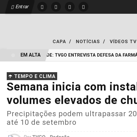
Entrar
/
/
CAPA
NOTÍCIAS
VÍDEOS T
EM ALTA
EXCLUSIVIDADE: TVGO ENTREVISTA DEFESA DA FARMÁ
☂️ TEMPO E CLIMA
Semana inicia com insta
volumes elevados de chu
Precipitações podem ultrapassar 2
até 10 de setembro