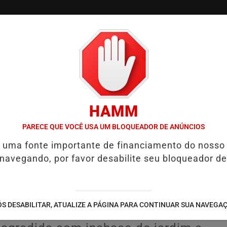
/
/
/
TVGO
PODCAST
CONTATO
CUPONS DE DESCON
HAMM
IGADA EM CASO DE IDOSA QUE MORREU APÓS USO DE MEDICAMENTO
PARECE QUE VOCÊ USA UM BLOQUEADOR DE ANÚNCIOS
é uma fonte importante de financiamento do nosso
assassinar jovem de 24
 navegando, por favor desabilite seu bloqueador de
 que crime foi
a vítima por herança
S DESABILITAR, ATUALIZE A PÁGINA PARA CONTINUAR SUA NAVEGA