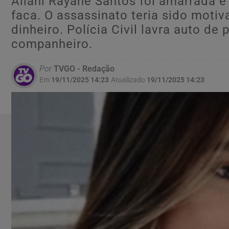
Allani Rayane Santos foi amarrada e
faca. O assassinato teria sido motiv
dinheiro. Polícia Civil lavra auto de
companheiro.
Por
TVGO - Redação
Em
19/11/2025 14:23
Atualizado
19/11/2025 14:23