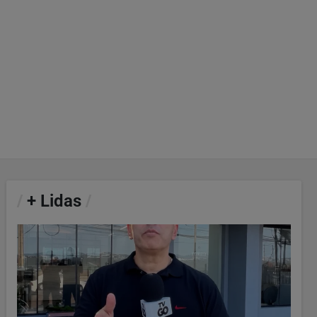
/
+ Lidas
/