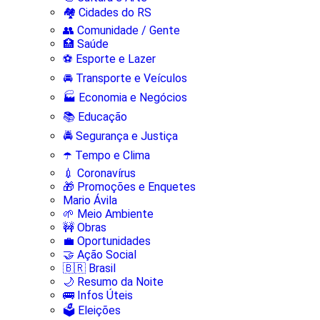
🏘️ Cidades do RS
👥 Comunidade / Gente
🏥 Saúde
⚽ Esporte e Lazer
🚘 Transporte e Veículos
🏭 Economia e Negócios
📚 Educação
🚔 Segurança e Justiça
☂️ Tempo e Clima
💉 Coronavírus
🎁 Promoções e Enquetes
Mario Ávila
🌱 Meio Ambiente
🚧 Obras
💼 Oportunidades
🤝 Ação Social
🇧🇷 Brasil
🌙 Resumo da Noite
🚌 Infos Úteis
🗳️ Eleições