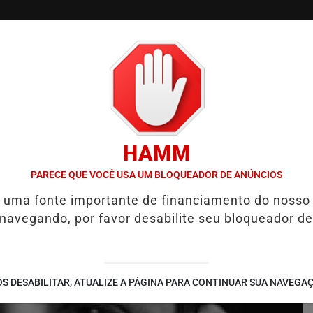
/
/
/
TVGO
PODCAST
CONTATO
CUPONS DE DESCON
HAMM
NVESTIGADA EM CASO DE IDOSA QUE MORREU APÓS USO DE MEDICA
PARECE QUE VOCÊ USA UM BLOQUEADOR DE ANÚNCIOS
é uma fonte importante de financiamento do nosso
 navegando, por favor desabilite seu bloqueador de
S DESABILITAR, ATUALIZE A PÁGINA PARA CONTINUAR SUA NAVEGA