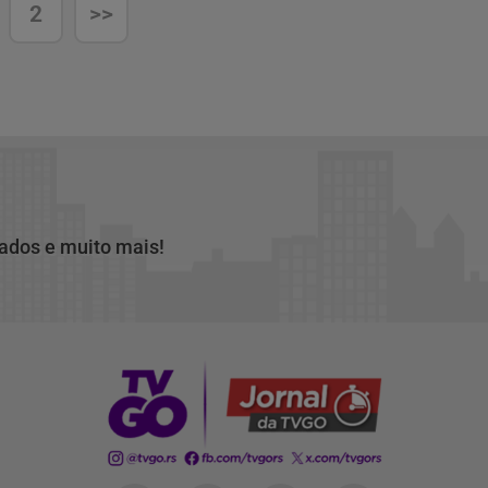
2
>>
cados e muito mais!