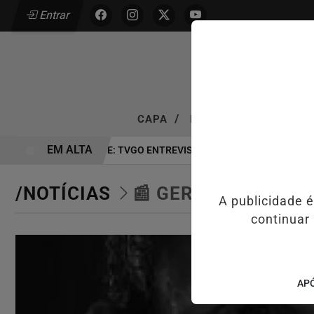
Entrar
/
/
CAPA
NOTÍCIAS
VÍDEOS 
EM ALTA
EXCLUSIVIDADE: TVGO ENTREVISTA DEFESA DA FARMÁCIA I
/NOTÍCIAS
📰 GERAL
A publicidade 
continuar
APÓ