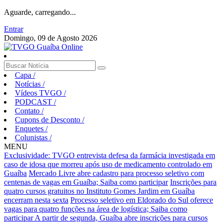
Aguarde, carregando...
Entrar
Domingo, 09 de Agosto 2026
Capa
/
Notícias
/
Vídeos TVGO
/
PODCAST
/
Contato
/
Cupons de Desconto
/
Enquetes
/
Colunistas
/
MENU
Exclusividade: TVGO entrevista defesa da farmácia investigada em
caso de idosa que morreu após uso de medicamento controlado em
Guaíba
Mercado Livre abre cadastro para processo seletivo com
centenas de vagas em Guaíba; Saiba como participar
Inscrições para
quatro cursos gratuitos no Instituto Gomes Jardim em Guaíba
encerram nesta sexta
Processo seletivo em Eldorado do Sul oferece
vagas para quatro funções na área de logística; Saiba como
participar
A partir de segunda, Guaíba abre inscrições para cursos