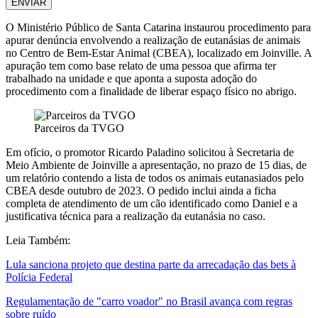
ENVIAR
O
Ministério Público de Santa Catarina
instaurou procedimento para
apurar denúncia envolvendo a realização de eutanásias de animais
no Centro de Bem-Estar Animal (CBEA), localizado em
Joinville
. A
apuração tem como base relato de uma pessoa que afirma ter
trabalhado na unidade e que aponta a suposta adoção do
procedimento com a finalidade de liberar espaço físico no abrigo.
Parceiros da TVGO
Em ofício, o promotor Ricardo Paladino solicitou à
Secretaria de
Meio Ambiente de Joinville
a apresentação, no prazo de 15 dias, de
um relatório contendo a lista de todos os animais eutanasiados pelo
CBEA desde outubro de 2023. O pedido inclui ainda a ficha
completa de atendimento de um cão identificado como Daniel e a
justificativa técnica para a realização da eutanásia no caso.
Leia Também:
Lula sanciona projeto que destina parte da arrecadação das bets à
Polícia Federal
Regulamentação de "carro voador" no Brasil avança com regras
sobre ruído