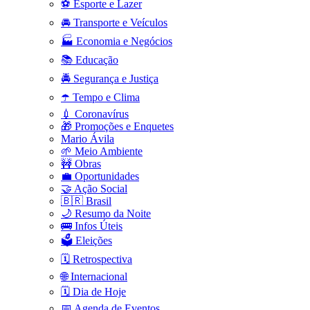
⚽ Esporte e Lazer
🚘 Transporte e Veículos
🏭 Economia e Negócios
📚 Educação
🚔 Segurança e Justiça
☂️ Tempo e Clima
💉 Coronavírus
🎁 Promoções e Enquetes
Mario Ávila
🌱 Meio Ambiente
🚧 Obras
💼 Oportunidades
🤝 Ação Social
🇧🇷 Brasil
🌙 Resumo da Noite
🚌 Infos Úteis
🗳️ Eleições
🗓️ Retrospectiva
🌐 Internacional
🗓️ Dia de Hoje
📅 Agenda de Eventos