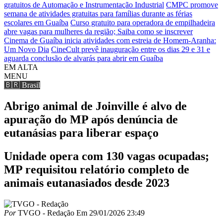
gratuitos de Automação e Instrumentação Industrial
CMPC promove
semana de atividades gratuitas para famílias durante as férias
escolares em Guaíba
Curso gratuito para operadora de empilhadeira
abre vagas para mulheres da região; Saiba como se inscrever
Cinema de Guaíba inicia atividades com estreia de Homem-Aranha:
Um Novo Dia
CineCult prevê inauguração entre os dias 29 e 31 e
aguarda conclusão de alvarás para abrir em Guaíba
EM ALTA
MENU
🇧🇷 Brasil
Abrigo animal de Joinville é alvo de
apuração do MP após denúncia de
eutanásias para liberar espaço
Unidade opera com 130 vagas ocupadas;
MP requisitou relatório completo de
animais eutanasiados desde 2023
Por
TVGO - Redação
Em
29/01/2026 23:49