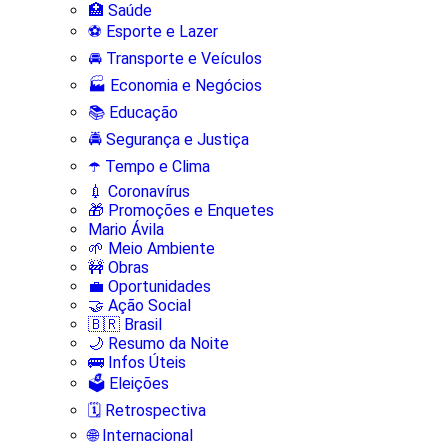
🏥 Saúde
⚽ Esporte e Lazer
🚘 Transporte e Veículos
🏭 Economia e Negócios
📚 Educação
🚔 Segurança e Justiça
☂️ Tempo e Clima
💉 Coronavírus
🎁 Promoções e Enquetes
Mario Ávila
🌱 Meio Ambiente
🚧 Obras
💼 Oportunidades
🤝 Ação Social
🇧🇷 Brasil
🌙 Resumo da Noite
🚌 Infos Úteis
🗳️ Eleições
🗓️ Retrospectiva
🌐 Internacional