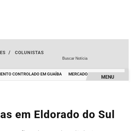
/
TES
COLUNISTAS
NTO CONTROLADO EM GUAÍBA
MERCADO LIVRE ABRE CADASTRO PA
MENU
gas em Eldorado do Sul