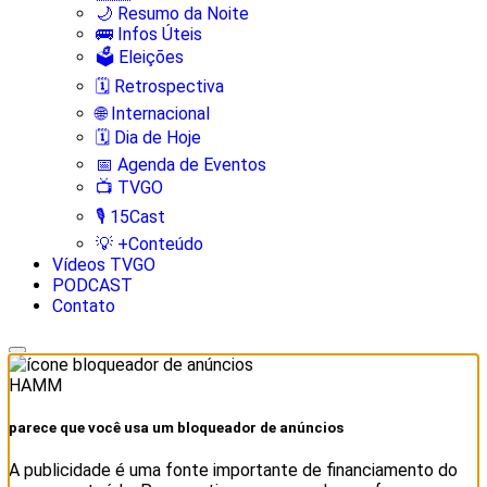
🌙 Resumo da Noite
🚌 Infos Úteis
🗳️ Eleições
🗓️ Retrospectiva
🌐 Internacional
🗓️ Dia de Hoje
📅 Agenda de Eventos
📺 TVGO
🎙️ 15Cast
💡 +Conteúdo
Vídeos TVGO
PODCAST
Contato
HAMM
parece que você usa um bloqueador de anúncios
A publicidade é uma fonte importante de financiamento do