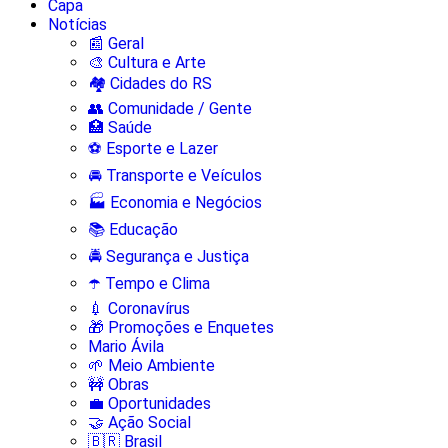
Capa
Notícias
📰 Geral
🎨 Cultura e Arte
🏘️ Cidades do RS
👥 Comunidade / Gente
🏥 Saúde
⚽ Esporte e Lazer
🚘 Transporte e Veículos
🏭 Economia e Negócios
📚 Educação
🚔 Segurança e Justiça
☂️ Tempo e Clima
💉 Coronavírus
🎁 Promoções e Enquetes
Mario Ávila
🌱 Meio Ambiente
🚧 Obras
💼 Oportunidades
🤝 Ação Social
🇧🇷 Brasil