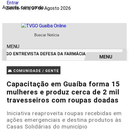
Entrar
Aguarde, carregando...
Sexta-feira, 07 de Agosto 2026
MENU
TVGO ENTREVISTA DEFESA DA FARMÁCIA INVESTIGADA EM C
MENU
EM ALTA
👥 COMUNIDADE / GENTE
Capacitação em Guaíba forma 15
mulheres e produz cerca de 2 mil
travesseiros com roupas doadas
Iniciativa reaproveita roupas recebidas em
ações emergenciais e destina produtos às
Casas Solidárias do município