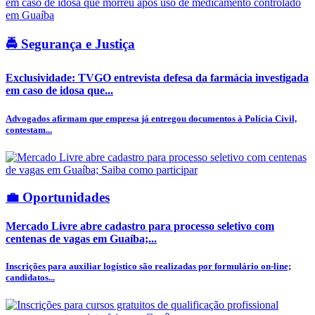
🚔 Segurança e Justiça
Exclusividade: TVGO entrevista defesa da farmácia investigada
em caso de idosa que...
Advogados afirmam que empresa já entregou documentos à Polícia Civil,
contestam...
💼 Oportunidades
Mercado Livre abre cadastro para processo seletivo com
centenas de vagas em Guaíba;...
Inscrições para auxiliar logístico são realizadas por formulário on-line;
candidatos...