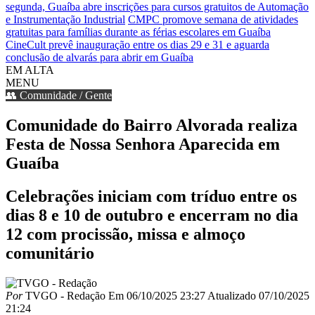
segunda, Guaíba abre inscrições para cursos gratuitos de Automação
e Instrumentação Industrial
CMPC promove semana de atividades
gratuitas para famílias durante as férias escolares em Guaíba
CineCult prevê inauguração entre os dias 29 e 31 e aguarda
conclusão de alvarás para abrir em Guaíba
EM ALTA
MENU
👥 Comunidade / Gente
Comunidade do Bairro Alvorada realiza
Festa de Nossa Senhora Aparecida em
Guaíba
Celebrações iniciam com tríduo entre os
dias 8 e 10 de outubro e encerram no dia
12 com procissão, missa e almoço
comunitário
Por
TVGO - Redação
Em
06/10/2025 23:27
Atualizado
07/10/2025
21:24