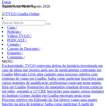
Entrar
Aguarde, carregando...
Quinta-feira, 06 de Agosto 2026
Capa
/
Notícias
/
Vídeos TVGO
/
PODCAST
/
Contato
/
Cupons de Desconto
/
Enquetes
/
Colunistas
/
MENU
Exclusividade: TVGO entrevista defesa da farmácia investigada em
caso de idosa que morreu após uso de medicamento controlado em
Guaíba
Mercado Livre abre cadastro para processo seletivo com
centenas de vagas em Guaíba; Saiba como participar
Inscrições para
cursos gratuitos de qualificação profissional começam nesta quinta-
feira em Guaíba
Nomeações do magistério estadual devem começar
em julho, segundo a 12ª CRE
Inscrições para quatro cursos gratuitos
no Instituto Gomes Jardim em Guaíba encerram nesta sexta
Processo seletivo em Eldorado do Sul oferece vagas para quatro
funções na área de logística; Saiba como participar
A partir de