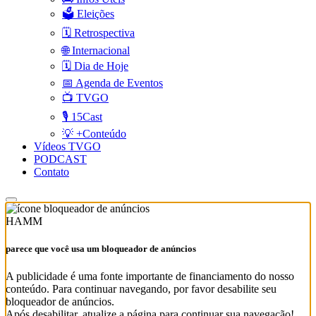
🗳️ Eleições
🗓️ Retrospectiva
🌐 Internacional
🗓️ Dia de Hoje
📅 Agenda de Eventos
📺 TVGO
🎙️ 15Cast
💡 +Conteúdo
Vídeos TVGO
PODCAST
Contato
HAMM
parece que você usa um bloqueador de anúncios
A publicidade é uma fonte importante de financiamento do nosso
conteúdo. Para continuar navegando, por favor desabilite seu
bloqueador de anúncios.
Após desabilitar, atualize a página para continuar sua navegação!