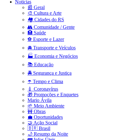
Notícias
📰 Geral
🎨 Cultura e Arte
🏘️ Cidades do RS
👥 Comunidade / Gente
🏥 Saúde
⚽ Esporte e Lazer
🚘 Transporte e Veículos
🏭 Economia e Negócios
📚 Educação
🚔 Segurança e Justiça
☂️ Tempo e Clima
💉 Coronavírus
🎁 Promoções e Enquetes
Mario Ávila
🌱 Meio Ambiente
🚧 Obras
💼 Oportunidades
🤝 Ação Social
🇧🇷 Brasil
🌙 Resumo da Noite
🚌 Infos Úteis