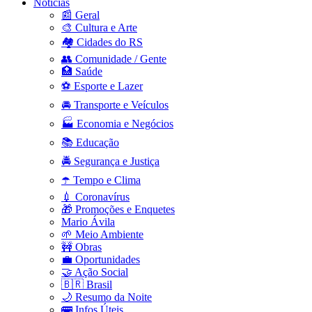
Notícias
📰 Geral
🎨 Cultura e Arte
🏘️ Cidades do RS
👥 Comunidade / Gente
🏥 Saúde
⚽ Esporte e Lazer
🚘 Transporte e Veículos
🏭 Economia e Negócios
📚 Educação
🚔 Segurança e Justiça
☂️ Tempo e Clima
💉 Coronavírus
🎁 Promoções e Enquetes
Mario Ávila
🌱 Meio Ambiente
🚧 Obras
💼 Oportunidades
🤝 Ação Social
🇧🇷 Brasil
🌙 Resumo da Noite
🚌 Infos Úteis