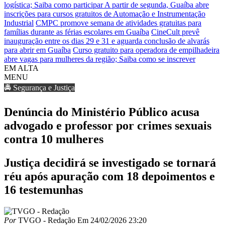
logística; Saiba como participar
A partir de segunda, Guaíba abre
inscrições para cursos gratuitos de Automação e Instrumentação
Industrial
CMPC promove semana de atividades gratuitas para
famílias durante as férias escolares em Guaíba
CineCult prevê
inauguração entre os dias 29 e 31 e aguarda conclusão de alvarás
para abrir em Guaíba
Curso gratuito para operadora de empilhadeira
abre vagas para mulheres da região; Saiba como se inscrever
EM ALTA
MENU
🚔 Segurança e Justiça
Denúncia do Ministério Público acusa
advogado e professor por crimes sexuais
contra 10 mulheres
Justiça decidirá se investigado se tornará
réu após apuração com 18 depoimentos e
16 testemunhas
Por
TVGO - Redação
Em
24/02/2026 23:20