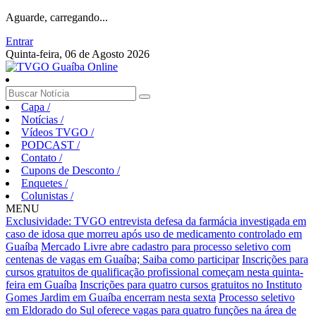
Aguarde, carregando...
Entrar
Quinta-feira, 06 de Agosto 2026
Capa
/
Notícias
/
Vídeos TVGO
/
PODCAST
/
Contato
/
Cupons de Desconto
/
Enquetes
/
Colunistas
/
MENU
Exclusividade: TVGO entrevista defesa da farmácia investigada em
caso de idosa que morreu após uso de medicamento controlado em
Guaíba
Mercado Livre abre cadastro para processo seletivo com
centenas de vagas em Guaíba; Saiba como participar
Inscrições para
cursos gratuitos de qualificação profissional começam nesta quinta-
feira em Guaíba
Inscrições para quatro cursos gratuitos no Instituto
Gomes Jardim em Guaíba encerram nesta sexta
Processo seletivo
em Eldorado do Sul oferece vagas para quatro funções na área de