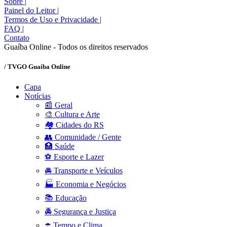
Sobre
|
Painel do Leitor
|
Termos de Uso e Privacidade
|
FAQ
|
Contato
Guaíba Online - Todos os direitos reservados
/ TVGO Guaíba Online
Capa
Notícias
📰 Geral
🎨 Cultura e Arte
🏘️ Cidades do RS
👥 Comunidade / Gente
🏥 Saúde
⚽ Esporte e Lazer
🚘 Transporte e Veículos
🏭 Economia e Negócios
📚 Educação
🚔 Segurança e Justiça
☂️ Tempo e Clima