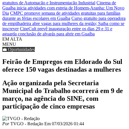
gratuitos de Automação e Instrumentação Industrial
Cinema de
Guaíba inicia atividades com estreia de Homem-Aranha: Um Novo
Dia
CMPC promove semana de atividades gratuitas para famílias
durante as férias escolares em Guaíba
Curso gratuito para operadora
de empilhadeira abre vagas para mulheres da região; Saiba como se
inscrever
CineCult prevê inauguração entre os dias 29 e 31 e
aguarda conclusão de alvarás para abrir em Guaíba
EM ALTA
MENU
💼 Oportunidades
Feirão de Empregos em Eldorado do Sul
oferece 150 vagas destinadas a mulheres
Ação organizada pela Secretaria
Municipal do Trabalho ocorrerá em 9 de
março, na agência do SINE, com
participação de cinco empresas
Por
TVGO - Redação
Em
07/03/2026 01:44