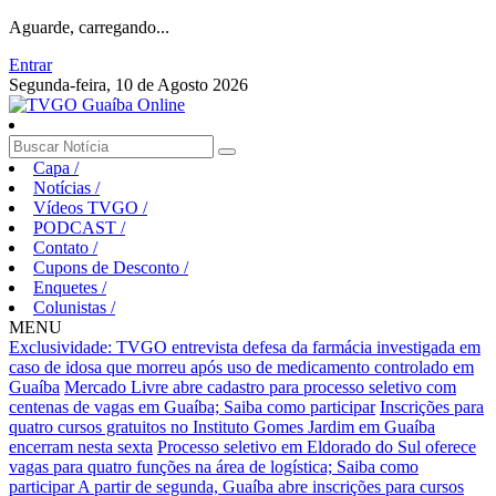
Aguarde, carregando...
Entrar
Segunda-feira, 10 de Agosto 2026
Capa
/
Notícias
/
Vídeos TVGO
/
PODCAST
/
Contato
/
Cupons de Desconto
/
Enquetes
/
Colunistas
/
MENU
Exclusividade: TVGO entrevista defesa da farmácia investigada em
caso de idosa que morreu após uso de medicamento controlado em
Guaíba
Mercado Livre abre cadastro para processo seletivo com
centenas de vagas em Guaíba; Saiba como participar
Inscrições para
quatro cursos gratuitos no Instituto Gomes Jardim em Guaíba
encerram nesta sexta
Processo seletivo em Eldorado do Sul oferece
vagas para quatro funções na área de logística; Saiba como
participar
A partir de segunda, Guaíba abre inscrições para cursos