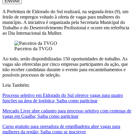
ENVIAR
A Prefeitura de Eldorado do Sul realizará, na segunda-feira (9), um
feirão de empregos voltado à oferta de vagas para mulheres do
município. A iniciativa é organizada pela Secretaria Municipal do
Trabalho e do Desenvolvimento Profissional e ocorre em referência
ao Dia Internacional da Mulher.
Parceiros da TVGO
Ao todo, serão disponibilizadas 150 oportunidades de trabalho. As
vagas são oferecidas por cinco empresas participantes da ação, que
irão receber candidatas durante o evento para encaminhamentos e
possíveis processos de seleção.
Leia Também:
Processo seletivo em Eldorado do Sul oferece vagas para quatro
funções na área de logística; Saiba como participar
Mercado Livre abre cadastro para processo seletivo com centenas de
vagas em Guaíba; Saiba como participar
Curso gratuito para operadora de empilhadeira abre vagas para
mulheres da região; Saiba como se inscrever