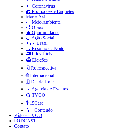
💉 Coronavírus
🎁 Promoções e Enquetes
Mario Ávila
🌱 Meio Ambiente
🚧 Obras
💼 Oportunidades
🤝 Ação Social
🇧🇷 Brasil
🌙 Resumo da Noite
🚌 Infos Úteis
🗳️ Eleições
🗓️ Retrospectiva
🌐 Internacional
🗓️ Dia de Hoje
📅 Agenda de Eventos
📺 TVGO
🎙️ 15Cast
💡 +Conteúdo
Vídeos TVGO
PODCAST
Contato