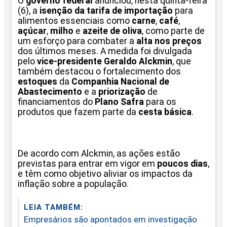
O
governo federal
anunciou, nesta quinta-feira
(6), a
isenção da tarifa de importação
para
alimentos essenciais como
carne
,
café
,
açúcar
,
milho
e
azeite de oliva
, como parte de
um esforço para combater a
alta nos preços
dos últimos meses. A medida foi divulgada
pelo
vice-presidente Geraldo Alckmin
, que
também destacou o fortalecimento dos
estoques
da
Companhia Nacional de
Abastecimento
e a
priorização
de
financiamentos do
Plano Safra
para os
produtos que fazem parte da
cesta básica
.
De acordo com Alckmin, as ações estão
previstas para entrar em vigor em
poucos dias
,
e têm como objetivo aliviar os impactos da
inflação sobre a população.
LEIA TAMBÉM:
Empresários são apontados em investigação