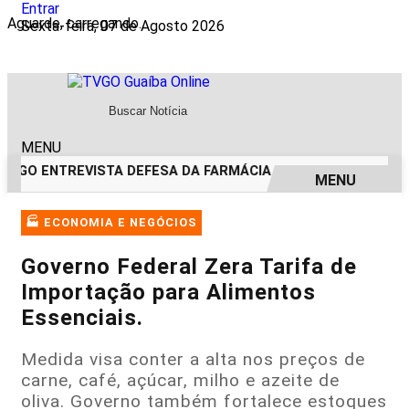
Entrar
Aguarde, carregando...
Sexta-feira, 07 de Agosto 2026
MENU
TVGO ENTREVISTA DEFESA DA FARMÁCIA INVESTIGADA EM C
MENU
EM ALTA
🏭 ECONOMIA E NEGÓCIOS
Governo Federal Zera Tarifa de
Importação para Alimentos
Essenciais.
Medida visa conter a alta nos preços de
carne, café, açúcar, milho e azeite de
oliva. Governo também fortalece estoques