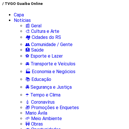
/ TVGO Guaíba Online
Capa
Notícias
📰 Geral
🎨 Cultura e Arte
🏘️ Cidades do RS
👥 Comunidade / Gente
🏥 Saúde
⚽ Esporte e Lazer
🚘 Transporte e Veículos
🏭 Economia e Negócios
📚 Educação
🚔 Segurança e Justiça
☂️ Tempo e Clima
💉 Coronavírus
🎁 Promoções e Enquetes
Mario Ávila
🌱 Meio Ambiente
🚧 Obras