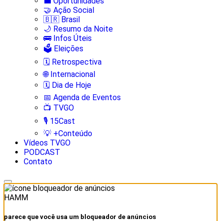
💼 Oportunidades
🤝 Ação Social
🇧🇷 Brasil
🌙 Resumo da Noite
🚌 Infos Úteis
🗳️ Eleições
🗓️ Retrospectiva
🌐 Internacional
🗓️ Dia de Hoje
📅 Agenda de Eventos
📺 TVGO
🎙️ 15Cast
💡 +Conteúdo
Vídeos TVGO
PODCAST
Contato
HAMM
parece que você usa um bloqueador de anúncios