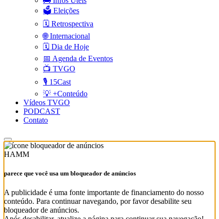
🚌 Infos Úteis
🗳️ Eleições
🗓️ Retrospectiva
🌐 Internacional
🗓️ Dia de Hoje
📅 Agenda de Eventos
📺 TVGO
🎙️ 15Cast
💡 +Conteúdo
Vídeos TVGO
PODCAST
Contato
HAMM
parece que você usa um bloqueador de anúncios
A publicidade é uma fonte importante de financiamento do nosso
conteúdo. Para continuar navegando, por favor desabilite seu
bloqueador de anúncios.
Após desabilitar, atualize a página para continuar sua navegação!