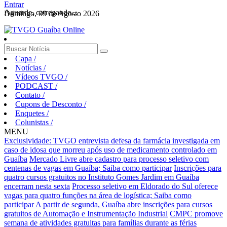
Entrar
Aguarde, carregando...
Domingo, 09 de Agosto 2026
Capa
/
Notícias
/
Vídeos TVGO
/
PODCAST
/
Contato
/
Cupons de Desconto
/
Enquetes
/
Colunistas
/
MENU
Exclusividade: TVGO entrevista defesa da farmácia investigada em
caso de idosa que morreu após uso de medicamento controlado em
Guaíba
Mercado Livre abre cadastro para processo seletivo com
centenas de vagas em Guaíba; Saiba como participar
Inscrições para
quatro cursos gratuitos no Instituto Gomes Jardim em Guaíba
encerram nesta sexta
Processo seletivo em Eldorado do Sul oferece
vagas para quatro funções na área de logística; Saiba como
participar
A partir de segunda, Guaíba abre inscrições para cursos
gratuitos de Automação e Instrumentação Industrial
CMPC promove
semana de atividades gratuitas para famílias durante as férias