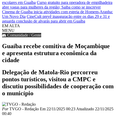
escolares em Guaíba
Curso gratuito para operadora de empilhadeira
abre vagas para mulheres da região; Saiba como se inscrever
Cinema de Guaíba inicia atividades com estreia de Homem-Aranha:
Um Novo Dia
CineCult prevê inauguração entre os dias 29 e 31 e
aguarda conclusão de alvarás para abrir em Guaíba
EM ALTA
MENU
👥 Comunidade / Gente
Guaíba recebe comitiva de Moçambique
e apresenta estrutura econômica da
cidade
Delegação de Matola-Rio percorreu
pontos turísticos, visitou a CMPC e
discutiu possibilidades de cooperação com
o município
Por
TVGO - Redação
Em
22/11/2025 00:23
Atualizado
22/11/2025
00:40