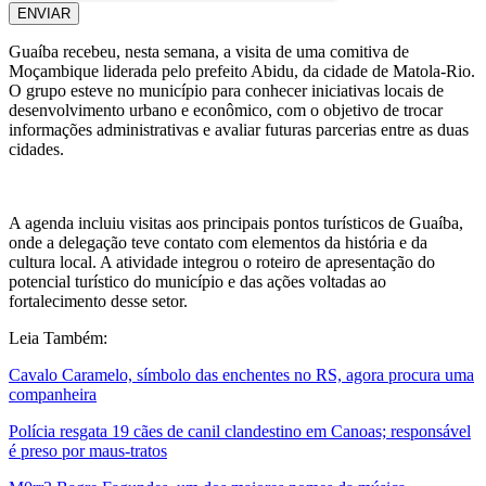
ENVIAR
Guaíba recebeu, nesta semana, a visita de uma comitiva de
Moçambique liderada pelo prefeito Abidu, da cidade de Matola-Rio.
O grupo esteve no município para conhecer iniciativas locais de
desenvolvimento urbano e econômico, com o objetivo de trocar
informações administrativas e avaliar futuras parcerias entre as duas
cidades.
A agenda incluiu visitas aos principais pontos turísticos de Guaíba,
onde a delegação teve contato com elementos da história e da
cultura local. A atividade integrou o roteiro de apresentação do
potencial turístico do município e das ações voltadas ao
fortalecimento desse setor.
Leia Também:
Cavalo Caramelo, símbolo das enchentes no RS, agora procura uma
companheira
Polícia resgata 19 cães de canil clandestino em Canoas; responsável
é preso por maus-tratos