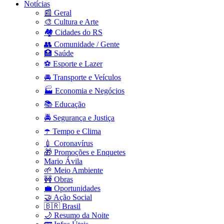
Notícias
📰 Geral
🎨 Cultura e Arte
🏘️ Cidades do RS
👥 Comunidade / Gente
🏥 Saúde
⚽ Esporte e Lazer
🚘 Transporte e Veículos
🏭 Economia e Negócios
📚 Educação
🚔 Segurança e Justiça
☂️ Tempo e Clima
💉 Coronavírus
🎁 Promoções e Enquetes
Mario Ávila
🌱 Meio Ambiente
🚧 Obras
💼 Oportunidades
🤝 Ação Social
🇧🇷 Brasil
🌙 Resumo da Noite