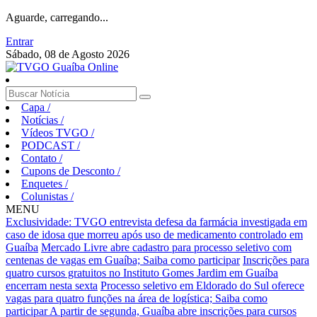
Aguarde, carregando...
Entrar
Sábado, 08 de Agosto 2026
Capa
/
Notícias
/
Vídeos TVGO
/
PODCAST
/
Contato
/
Cupons de Desconto
/
Enquetes
/
Colunistas
/
MENU
Exclusividade: TVGO entrevista defesa da farmácia investigada em
caso de idosa que morreu após uso de medicamento controlado em
Guaíba
Mercado Livre abre cadastro para processo seletivo com
centenas de vagas em Guaíba; Saiba como participar
Inscrições para
quatro cursos gratuitos no Instituto Gomes Jardim em Guaíba
encerram nesta sexta
Processo seletivo em Eldorado do Sul oferece
vagas para quatro funções na área de logística; Saiba como
participar
A partir de segunda, Guaíba abre inscrições para cursos