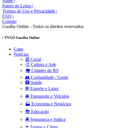
Sobre
|
Painel do Leitor
|
Termos de Uso e Privacidade
|
FAQ
|
Contato
Guaíba Online - Todos os direitos reservados
/ TVGO Guaíba Online
Capa
Notícias
📰 Geral
🎨 Cultura e Arte
🏘️ Cidades do RS
👥 Comunidade / Gente
🏥 Saúde
⚽ Esporte e Lazer
🚘 Transporte e Veículos
🏭 Economia e Negócios
📚 Educação
🚔 Segurança e Justiça
☂️ Tempo e Clima