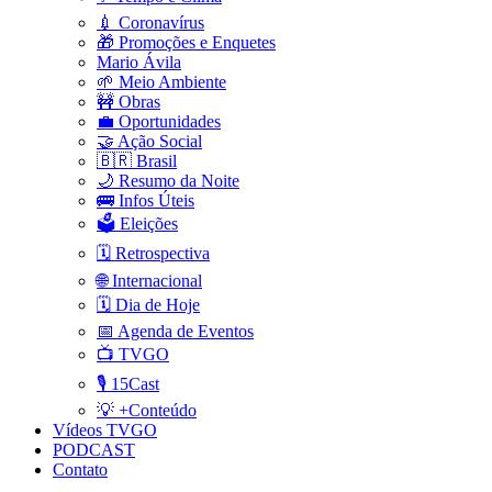
💉 Coronavírus
🎁 Promoções e Enquetes
Mario Ávila
🌱 Meio Ambiente
🚧 Obras
💼 Oportunidades
🤝 Ação Social
🇧🇷 Brasil
🌙 Resumo da Noite
🚌 Infos Úteis
🗳️ Eleições
🗓️ Retrospectiva
🌐 Internacional
🗓️ Dia de Hoje
📅 Agenda de Eventos
📺 TVGO
🎙️ 15Cast
💡 +Conteúdo
Vídeos TVGO
PODCAST
Contato