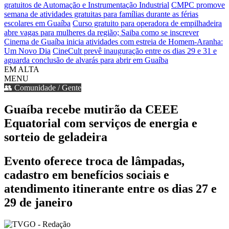
gratuitos de Automação e Instrumentação Industrial
CMPC promove
semana de atividades gratuitas para famílias durante as férias
escolares em Guaíba
Curso gratuito para operadora de empilhadeira
abre vagas para mulheres da região; Saiba como se inscrever
Cinema de Guaíba inicia atividades com estreia de Homem-Aranha:
Um Novo Dia
CineCult prevê inauguração entre os dias 29 e 31 e
aguarda conclusão de alvarás para abrir em Guaíba
EM ALTA
MENU
👥 Comunidade / Gente
Guaíba recebe mutirão da CEEE
Equatorial com serviços de energia e
sorteio de geladeira
Evento oferece troca de lâmpadas,
cadastro em benefícios sociais e
atendimento itinerante entre os dias 27 e
29 de janeiro