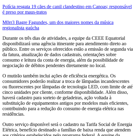
Polícia resgata 19 cães de canil clandestino em Canoas; responsável
é preso por maus-tratos
M0rr3 Bagre Fagundes, um dos maiores nomes da música
regionalista gaúcha
Durante os três dias de atividades, a equipe da CEEE Equatorial
disponibilizará uma agência itinerante para atendimento direto ao
público. Entre os serviços oferecidos estão a emissão de segunda via
da fatura, atualização de dados cadastrais, orientações sobre
consumo e leitura da conta de energia, além da possibilidade de
negociação de débitos pendentes diretamente no local.
O mutirão também inclui ações de eficiência energética. Os
consumidores poderão realizar a troca de lâmpadas incandescentes
ou fluorescentes por lâmpadas de tecnologia LED, com limite de até
cinco unidades por cliente, conforme disponibilidade. Além disso,
haverá cadastro para sorteio de geladeiras, ação voltada à
substituição de equipamentos antigos por modelos mais eficientes,
contribuindo para a redução do consumo de energia elétrica nas
residências.
Outro serviço disponível será o cadastro na Tarifa Social de Energia
Elétrica, benefício destinado a famílias de baixa renda que atendem
aos critérios estabelecidos pelo programa federal. A equipe da