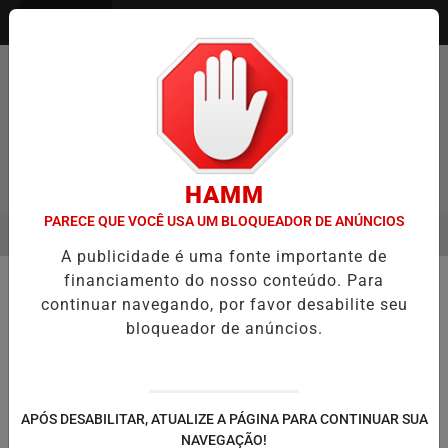
Entrar
HAMM
PARECE QUE VOCÊ USA UM BLOQUEADOR DE ANÚNCIOS
MENU
ENTREVISTA DEFESA DA FARMÁCIA INVESTIGADA EM CASO DE IDOS
A publicidade é uma fonte importante de
EM ALTA
financiamento do nosso conteúdo. Para
👥 COMUNIDADE / GENTE
continuar navegando, por favor desabilite seu
Guaíba receberá R$ 92 milhões do
bloqueador de anúncios.
Governo Federal para obras de
drenagem e contenção
Recursos do novo PAC incluem R$ 39,6
APÓS DESABILITAR, ATUALIZE A PÁGINA PARA CONTINUAR SUA
milhões a fundo perdido e R$ 52,5 milhões
NAVEGAÇÃO!