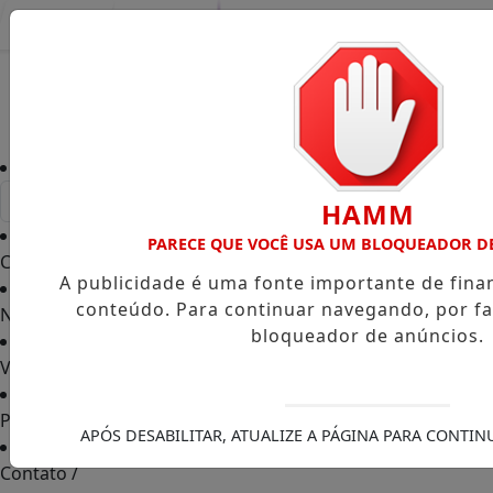
Entrar
HAMM
PARECE QUE VOCÊ USA UM BLOQUEADOR D
Capa
/
A publicidade é uma fonte importante de fin
conteúdo. Para continuar navegando, por fa
Notícias
/
bloqueador de anúncios.
Vídeos TVGO
/
PODCAST
/
APÓS DESABILITAR, ATUALIZE A PÁGINA PARA CONTI
Contato
/