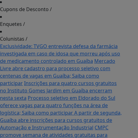
Cupons de Desconto
/
Enquetes
/
Colunistas
/
Exclusividade: TVGO entrevista defesa da farmácia
investigada em caso de idosa que morreu após uso
de medicamento controlado em Guaíba
Mercado
Livre abre cadastro para processo seletivo com
centenas de vagas em Guaíba; Saiba como
participar
Inscrições para quatro cursos gratuitos
no Instituto Gomes Jardim em Guaíba encerram
nesta sexta
Processo seletivo em Eldorado do Sul
oferece vagas para quatro funções na área de
logística; Saiba como participar
A partir de segunda,
Guaíba abre inscrições para cursos gratuitos de
Automação e Instrumentação Industrial
CMPC
promove semana de atividades gratuitas para