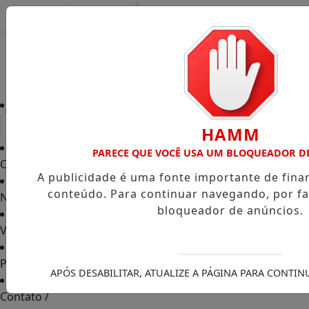
Entrar
HAMM
PARECE QUE VOCÊ USA UM BLOQUEADOR D
Capa
/
A publicidade é uma fonte importante de fin
conteúdo. Para continuar navegando, por fa
Notícias
/
bloqueador de anúncios.
Vídeos TVGO
/
PODCAST
/
APÓS DESABILITAR, ATUALIZE A PÁGINA PARA CONTI
Contato
/