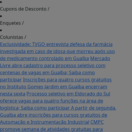
Cupons de Desconto
/
Enquetes
/
Colunistas
/
Exclusividade: TVGO entrevista defesa da farmácia
investigada em caso de idosa que morreu após uso
de medicamento controlado em Guaíba
Mercado
Livre abre cadastro para processo seletivo com
centenas de vagas em Guaíba; Saiba como
participar
Inscrições para quatro cursos gratuitos
no Instituto Gomes Jardim em Guaíba encerram
nesta sexta
Processo seletivo em Eldorado do Sul
oferece vagas para quatro funções na área de
logística; Saiba como participar
A partir de segunda,
Guaíba abre inscrições para cursos gratuitos de
Automação e Instrumentação Industrial
CMPC
promove semana de atividades gratuitas para