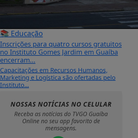
📚 Educação
Inscrições para quatro cursos gratuitos
no Instituto Gomes Jardim em Guaíba
encerram...
Capacitações em Recursos Humanos,
Marketing e Logística são ofertadas pelo
Instituto...
NOSSAS NOTÍCIAS
NO CELULAR
Receba as notícias do TVGO Guaíba
Online no seu app favorito de
mensagens.