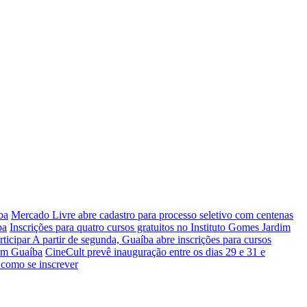
ba
Mercado Livre abre cadastro para processo seletivo com centenas
ba
Inscrições para quatro cursos gratuitos no Instituto Gomes Jardim
rticipar
A partir de segunda, Guaíba abre inscrições para cursos
 em Guaíba
CineCult prevê inauguração entre os dias 29 e 31 e
 como se inscrever