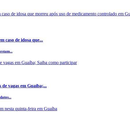
m caso de idosa que...
estam...
s de vagas em Guaíba;...
datos...