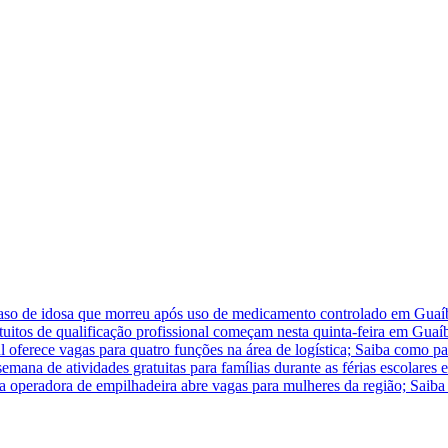
caso de idosa que morreu após uso de medicamento controlado em Guaí
atuitos de qualificação profissional começam nesta quinta-feira em Guaí
 oferece vagas para quatro funções na área de logística; Saiba como pa
na de atividades gratuitas para famílias durante as férias escolares
ra operadora de empilhadeira abre vagas para mulheres da região; Saiba