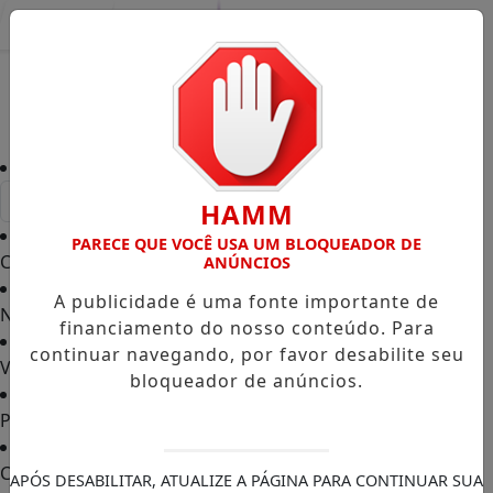
Entrar
HAMM
PARECE QUE VOCÊ USA UM BLOQUEADOR DE
Capa
/
ANÚNCIOS
A publicidade é uma fonte importante de
Notícias
/
financiamento do nosso conteúdo. Para
continuar navegando, por favor desabilite seu
Vídeos TVGO
/
bloqueador de anúncios.
PODCAST
/
Contato
/
APÓS DESABILITAR, ATUALIZE A PÁGINA PARA CONTINUAR SUA