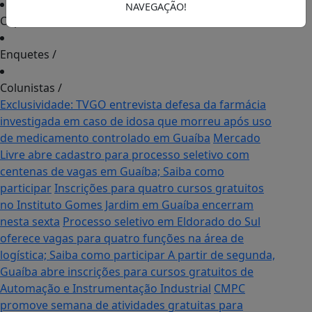
NAVEGAÇÃO!
Cupons de Desconto
/
Enquetes
/
Colunistas
/
Exclusividade: TVGO entrevista defesa da farmácia
investigada em caso de idosa que morreu após uso
de medicamento controlado em Guaíba
Mercado
Livre abre cadastro para processo seletivo com
centenas de vagas em Guaíba; Saiba como
participar
Inscrições para quatro cursos gratuitos
no Instituto Gomes Jardim em Guaíba encerram
nesta sexta
Processo seletivo em Eldorado do Sul
oferece vagas para quatro funções na área de
logística; Saiba como participar
A partir de segunda,
Guaíba abre inscrições para cursos gratuitos de
Automação e Instrumentação Industrial
CMPC
promove semana de atividades gratuitas para