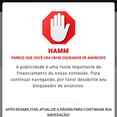
Entrar
HAMM
PARECE QUE VOCÊ USA UM BLOQUEADOR DE ANÚNCIOS
MENU
 ENTREVISTA DEFESA DA FARMÁCIA INVESTIGADA EM CASO DE IDO
A publicidade é uma fonte importante de
EM ALTA
financiamento do nosso conteúdo. Para
🚔 SEGURANÇA E JUSTIÇA
continuar navegando, por favor desabilite seu
Polícia Civil prende cirurgião
bloqueador de anúncios.
plástico investigado por estupro de
vulnerável em hospital de Canoas
Médico de 73 anos foi detido na sexta-feira
APÓS DESABILITAR, ATUALIZE A PÁGINA PARA CONTINUAR SUA
(6) em Campo Bom; caso teria ocorrido
NAVEGAÇÃO!