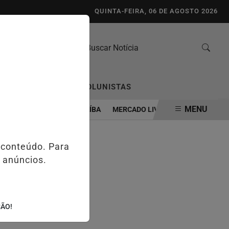
QUINTA-FEIRA, 06 DE AGOSTO 2026
/
/
TO
ENQUETES
COLUNISTAS
MENU
ONTROLADO EM GUAÍBA
MERCADO LIVRE ABRE CADASTRO PARA P
 conteúdo. Para
 anúncios.
ÇÃO!