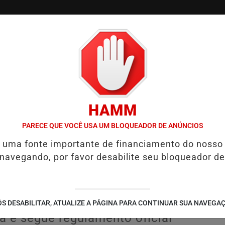
/
/
/
TVGO
PODCAST
CONTATO
CUPONS DE DESCON
HAMM
ADA EM CASO DE IDOSA QUE MORREU APÓS USO DE MEDICAMENTO C
PARECE QUE VOCÊ USA UM BLOQUEADOR DE ANÚNCIOS
é uma fonte importante de financiamento do nosso
crições para blocos do
 navegando, por favor desabilite seu bloqueador de
 até 20 de fevereiro
ço, às 19h, na Avenida Nestor de
S DESABILITAR, ATUALIZE A PÁGINA PARA CONTINUAR SUA NAVEGA
a e segue regulamento oficial