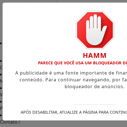
Entrar
HAMM
PARECE QUE VOCÊ USA UM BLOQUEADOR D
Capa
/
A publicidade é uma fonte importante de fin
conteúdo. Para continuar navegando, por fa
Notícias
/
bloqueador de anúncios.
Vídeos TVGO
/
PODCAST
/
APÓS DESABILITAR, ATUALIZE A PÁGINA PARA CONTI
Contato
/