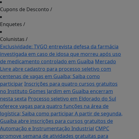
Cupons de Desconto
/
Enquetes
/
Colunistas
/
Exclusividade: TVGO entrevista defesa da farmácia
investigada em caso de idosa que morreu após uso
de medicamento controlado em Guaíba
Mercado
Livre abre cadastro para processo seletivo com
centenas de vagas em Guaíba; Saiba como
participar
Inscrições para quatro cursos gratuitos
no Instituto Gomes Jardim em Guaíba encerram
nesta sexta
Processo seletivo em Eldorado do Sul
oferece vagas para quatro funções na área de
logística; Saiba como participar
A partir de segunda,
Guaíba abre inscrições para cursos gratuitos de
Automação e Instrumentação Industrial
CMPC
promove semana de atividades gratuitas para