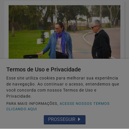
Termos de Uso e Privacidade
🏘️ CIDADES DO RS
Esse site utiliza cookies para melhorar sua experiência
Guaíba instala 146 novas lixeiras para
de navegação. Ao continuar o acesso, entendemos que
você concorda com nossos Termos de Uso e
reforçar limpeza e conservação dos...
Privacidade.
Saiba Mais
PARA MAIS INFORMAÇÕES,
ACESSE NOSSOS TERMOS
CLICANDO AQUI
PROSSEGUIR