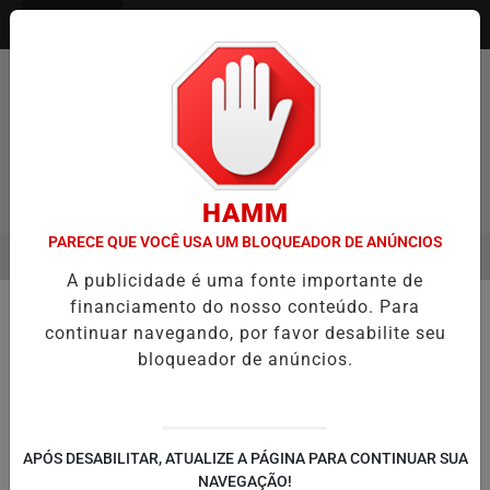
Entrar
HAMM
PARECE QUE VOCÊ USA UM BLOQUEADOR DE ANÚNCIOS
MENU
 ENTREVISTA DEFESA DA FARMÁCIA INVESTIGADA EM CASO DE IDO
A publicidade é uma fonte importante de
EM ALTA
financiamento do nosso conteúdo. Para
👥 COMUNIDADE / GENTE
continuar navegando, por favor desabilite seu
Seminário sobre violência contra a
bloqueador de anúncios.
mulher será realizado no dia 12 de
março em Guaíba
Evento promovido pela OAB Subseção
APÓS DESABILITAR, ATUALIZE A PÁGINA PARA CONTINUAR SUA
Guaíba ocorre às 18h30 e contará com
NAVEGAÇÃO!