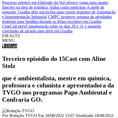
Processo seletivo em Eldorado do Sul oferece vagas para quatro
funções na área de logística; Saiba como participar
A partir de
segunda, Guaíba abre inscrições para cursos gratuitos de Automação
e Instrumentação Industrial
CMPC promove semana de atividades
gratuitas para famílias durante as férias escolares em Guaíba
CineCult prevê inauguração entre os dias 29 e 31 e aguarda
conclusão de alvarás para abrir em Guaíba
EM ALTA
MENU
🎙️ 15Cast
Terceiro episódio do 15Cast com Aline
Stolz
que é ambientalista, mestre em química,
professora e colunista e apresentadora da
TVGO nos programas Papo Ambiental e
Confraria GO.
Por
Redação TVGO
Em
18/08/2022 15:07
Atualizado
18/08/2022