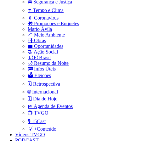
🚔 Segurança e Justiça
☂️ Tempo e Clima
💉 Coronavírus
🎁 Promoções e Enquetes
Mario Ávila
🌱 Meio Ambiente
🚧 Obras
💼 Oportunidades
🤝 Ação Social
🇧🇷 Brasil
🌙 Resumo da Noite
🚌 Infos Úteis
🗳️ Eleições
🗓️ Retrospectiva
🌐 Internacional
🗓️ Dia de Hoje
📅 Agenda de Eventos
📺 TVGO
🎙️ 15Cast
💡 +Conteúdo
Vídeos TVGO
PODCAST