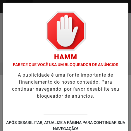
Entrar
HAMM
PARECE QUE VOCÊ USA UM BLOQUEADOR DE ANÚNCIOS
MENU
ENTREVISTA DEFESA DA FARMÁCIA INVESTIGADA EM CASO DE IDO
A publicidade é uma fonte importante de
EM ALTA
financiamento do nosso conteúdo. Para
🏥 SAÚDE
continuar navegando, por favor desabilite seu
Ulbra recebe ministro da Saúde
bloqueador de anúncios.
para agenda com entrega de
ambulâncias no campus Canoas
Atividades reforçaram a atuação da
APÓS DESABILITAR, ATUALIZE A PÁGINA PARA CONTINUAR SUA
Universidade na área da saúde e o
NAVEGAÇÃO!