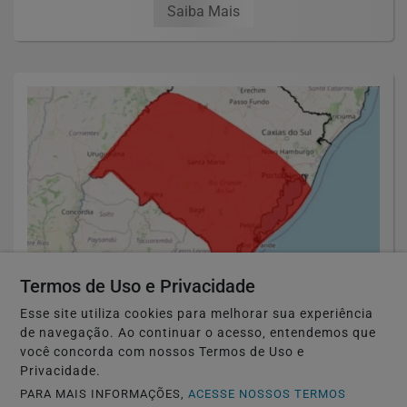
Saiba Mais
Termos de Uso e Privacidade
☂️ TEMPO E CLIMA
Esse site utiliza cookies para melhorar sua experiência
INMET emite alerta vermelho para
de navegação. Ao continuar o acesso, entendemos que
você concorda com nossos Termos de Uso e
tempestades em grande parte do Rio
Privacidade.
Grande do...
PARA MAIS INFORMAÇÕES,
ACESSE NOSSOS TERMOS