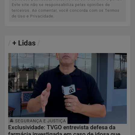
Este site não se responsabiliza pelas opiniões de
terceiros. Ao comentar, você concorda com os Termos
de Uso e Privacidade.
/
+ Lidas
/
🚔 SEGURANÇA E JUSTIÇA
Exclusividade: TVGO entrevista defesa da
farmácia investigada em caso de idosa que...