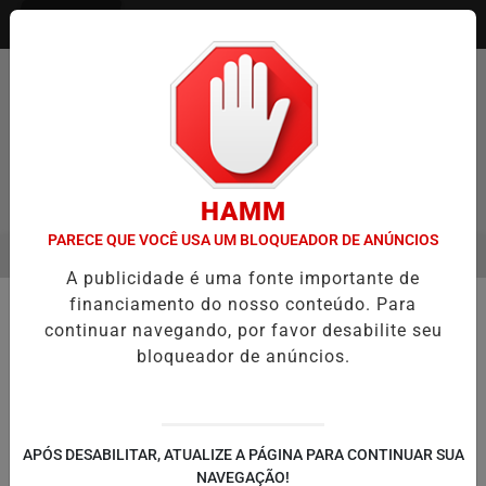
Entrar
HAMM
PARECE QUE VOCÊ USA UM BLOQUEADOR DE ANÚNCIOS
MENU
 ENTREVISTA DEFESA DA FARMÁCIA INVESTIGADA EM CASO DE IDO
A publicidade é uma fonte importante de
EM ALTA
financiamento do nosso conteúdo. Para
🎁 PROMOÇÕES E ENQUETES
continuar navegando, por favor desabilite seu
Vote na Enquete Premiada e
bloqueador de anúncios.
concorra a uma cesta de Dia dos
Pais do jornal digital Guaíba Online
A pergunta da semana é "Você é a favor ou
APÓS DESABILITAR, ATUALIZE A PÁGINA PARA CONTINUAR SUA
contra a implementação do voto impresso
NAVEGAÇÃO!