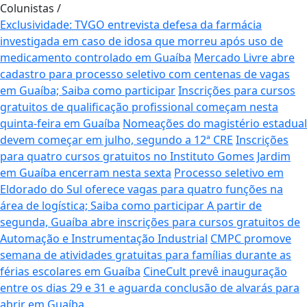
Colunistas
/
Exclusividade: TVGO entrevista defesa da farmácia
investigada em caso de idosa que morreu após uso de
medicamento controlado em Guaíba
Mercado Livre abre
cadastro para processo seletivo com centenas de vagas
em Guaíba; Saiba como participar
Inscrições para cursos
gratuitos de qualificação profissional começam nesta
quinta-feira em Guaíba
Nomeações do magistério estadual
devem começar em julho, segundo a 12ª CRE
Inscrições
para quatro cursos gratuitos no Instituto Gomes Jardim
em Guaíba encerram nesta sexta
Processo seletivo em
Eldorado do Sul oferece vagas para quatro funções na
área de logística; Saiba como participar
A partir de
segunda, Guaíba abre inscrições para cursos gratuitos de
Automação e Instrumentação Industrial
CMPC promove
semana de atividades gratuitas para famílias durante as
férias escolares em Guaíba
CineCult prevê inauguração
entre os dias 29 e 31 e aguarda conclusão de alvarás para
abrir em Guaíba