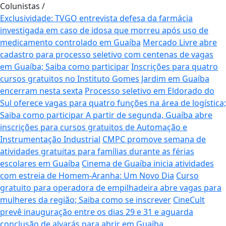
Colunistas
/
Exclusividade: TVGO entrevista defesa da farmácia
investigada em caso de idosa que morreu após uso de
medicamento controlado em Guaíba
Mercado Livre abre
cadastro para processo seletivo com centenas de vagas
em Guaíba; Saiba como participar
Inscrições para quatro
cursos gratuitos no Instituto Gomes Jardim em Guaíba
encerram nesta sexta
Processo seletivo em Eldorado do
Sul oferece vagas para quatro funções na área de logística;
Saiba como participar
A partir de segunda, Guaíba abre
inscrições para cursos gratuitos de Automação e
Instrumentação Industrial
CMPC promove semana de
atividades gratuitas para famílias durante as férias
escolares em Guaíba
Cinema de Guaíba inicia atividades
com estreia de Homem-Aranha: Um Novo Dia
Curso
gratuito para operadora de empilhadeira abre vagas para
mulheres da região; Saiba como se inscrever
CineCult
prevê inauguração entre os dias 29 e 31 e aguarda
conclusão de alvarás para abrir em Guaíba