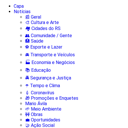
Capa
Notícias
📰 Geral
🎨 Cultura e Arte
🏘️ Cidades do RS
👥 Comunidade / Gente
🏥 Saúde
⚽ Esporte e Lazer
🚘 Transporte e Veículos
🏭 Economia e Negócios
📚 Educação
🚔 Segurança e Justiça
☂️ Tempo e Clima
💉 Coronavírus
🎁 Promoções e Enquetes
Mario Ávila
🌱 Meio Ambiente
🚧 Obras
💼 Oportunidades
🤝 Ação Social