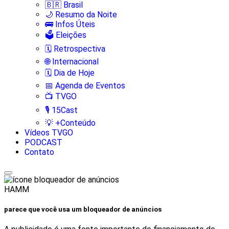
🇧🇷 Brasil
🌙 Resumo da Noite
🚌 Infos Úteis
🗳️ Eleições
🗓️ Retrospectiva
🌐 Internacional
🗓️ Dia de Hoje
📅 Agenda de Eventos
📺 TVGO
🎙️ 15Cast
💡 +Conteúdo
Vídeos TVGO
PODCAST
Contato
HAMM
parece que você usa um bloqueador de anúncios