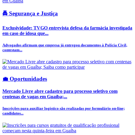
🚔 Segurança e Justiça
Exclusividade: TVGO entrevista defesa da farmácia investigada
em caso de idosa que...
Advogados afirmam que empresa já entregou documentos à Polícia Civil,
contestam...
💼 Oportunidades
Mercado Livre abre cadastro para processo seletivo com
centenas de vagas em Guaíba;...
Inscrições para auxiliar logístico são realizadas por formulário on-line;
candidatos...