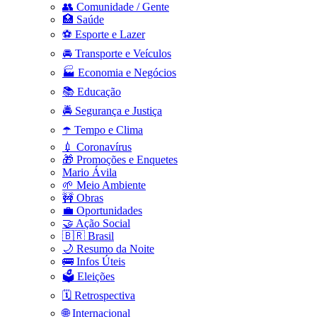
👥 Comunidade / Gente
🏥 Saúde
⚽ Esporte e Lazer
🚘 Transporte e Veículos
🏭 Economia e Negócios
📚 Educação
🚔 Segurança e Justiça
☂️ Tempo e Clima
💉 Coronavírus
🎁 Promoções e Enquetes
Mario Ávila
🌱 Meio Ambiente
🚧 Obras
💼 Oportunidades
🤝 Ação Social
🇧🇷 Brasil
🌙 Resumo da Noite
🚌 Infos Úteis
🗳️ Eleições
🗓️ Retrospectiva
🌐 Internacional