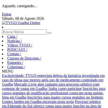
Aguarde, carregando...
Entrar
Sábado, 08 de Agosto 2026
Capa
/
Notícias
/
Vídeos TVGO
/
PODCAST
/
Contato
/
Cupons de Desconto
/
Enquetes
/
Colunistas
/
MENU
Exclusividade: TVGO entrevista defesa da farmácia investigada em
caso de idosa que morreu após uso de medicamento controlado em
Guaíba
Mercado Livre abre cadastro para processo seletivo com
centenas de vagas em Guaíba; Saiba como participar
Inscrições para
cursos gratuitos de qualificação profissional começam nesta quinta-
feira em Guaíba
Inscrições para quatro cursos gratuitos no Instituto
Gomes Jardim em Guaíba encerram nesta sexta
Processo seletivo
em Eldorado do Sul oferece vagas para quatro funções na área de