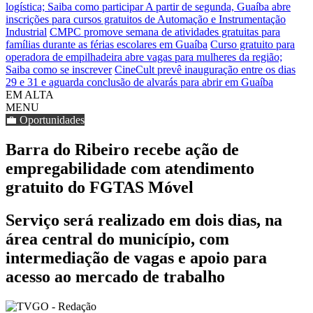
logística; Saiba como participar
A partir de segunda, Guaíba abre
inscrições para cursos gratuitos de Automação e Instrumentação
Industrial
CMPC promove semana de atividades gratuitas para
famílias durante as férias escolares em Guaíba
Curso gratuito para
operadora de empilhadeira abre vagas para mulheres da região;
Saiba como se inscrever
CineCult prevê inauguração entre os dias
29 e 31 e aguarda conclusão de alvarás para abrir em Guaíba
EM ALTA
MENU
💼 Oportunidades
Barra do Ribeiro recebe ação de
empregabilidade com atendimento
gratuito do FGTAS Móvel
Serviço será realizado em dois dias, na
área central do município, com
intermediação de vagas e apoio para
acesso ao mercado de trabalho