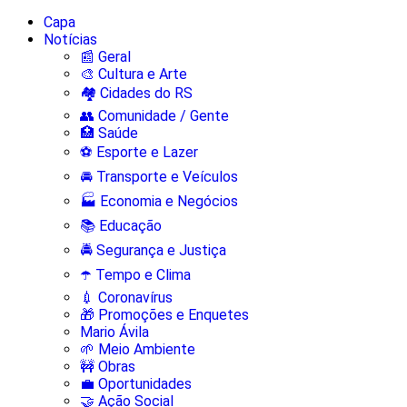
Capa
Notícias
📰 Geral
🎨 Cultura e Arte
🏘️ Cidades do RS
👥 Comunidade / Gente
🏥 Saúde
⚽ Esporte e Lazer
🚘 Transporte e Veículos
🏭 Economia e Negócios
📚 Educação
🚔 Segurança e Justiça
☂️ Tempo e Clima
💉 Coronavírus
🎁 Promoções e Enquetes
Mario Ávila
🌱 Meio Ambiente
🚧 Obras
💼 Oportunidades
🤝 Ação Social