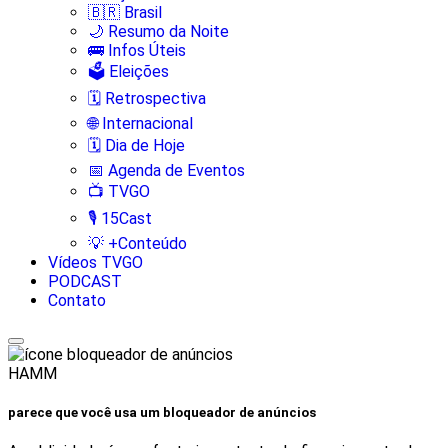
🇧🇷 Brasil
🌙 Resumo da Noite
🚌 Infos Úteis
🗳️ Eleições
🗓️ Retrospectiva
🌐 Internacional
🗓️ Dia de Hoje
📅 Agenda de Eventos
📺 TVGO
🎙️ 15Cast
💡 +Conteúdo
Vídeos TVGO
PODCAST
Contato
HAMM
parece que você usa um bloqueador de anúncios