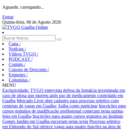
Aguarde, carregando...
Entrar
Quinta-feira, 06 de Agosto 2026
Capa
/
Notícias
/
Vídeos TVGO
/
PODCAST
/
Contato
/
Cupons de Desconto
/
Enquetes
/
Colunistas
/
MENU
Exclusividade: TVGO entrevista defesa da farmácia investigada em
caso de idosa que morreu após uso de medicamento controlado em
Guaíba
Mercado Livre abre cadastro para processo seletivo com
centenas de vagas em Guaíba; Saiba como participar
Inscrições para
cursos gratuitos de qualificação profissional começam nesta quinta-
feira em Guaíba
Inscrições para quatro cursos gratuitos no Instituto
Gomes Jardim em Guaíba encerram nesta sexta
Processo seletivo
em Eldorado do Sul oferece vagas para quatro funções na área de