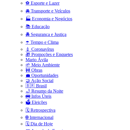
⚽ Esporte e Lazer
🚘 Transporte e Veículos
🏭 Economia e Negócios
📚 Educação
🚔 Segurança e Justiça
☂️ Tempo e Clima
💉 Coronavírus
🎁 Promoções e Enquetes
Mario Ávila
🌱 Meio Ambiente
🚧 Obras
💼 Oportunidades
🤝 Ação Social
🇧🇷 Brasil
🌙 Resumo da Noite
🚌 Infos Úteis
🗳️ Eleições
🗓️ Retrospectiva
🌐 Internacional
🗓️ Dia de Hoje