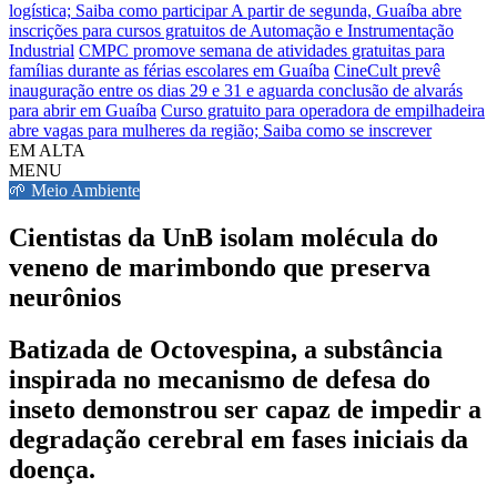
logística; Saiba como participar
A partir de segunda, Guaíba abre
inscrições para cursos gratuitos de Automação e Instrumentação
Industrial
CMPC promove semana de atividades gratuitas para
famílias durante as férias escolares em Guaíba
CineCult prevê
inauguração entre os dias 29 e 31 e aguarda conclusão de alvarás
para abrir em Guaíba
Curso gratuito para operadora de empilhadeira
abre vagas para mulheres da região; Saiba como se inscrever
EM ALTA
MENU
🌱 Meio Ambiente
Cientistas da UnB isolam molécula do
veneno de marimbondo que preserva
neurônios
Batizada de Octovespina, a substância
inspirada no mecanismo de defesa do
inseto demonstrou ser capaz de impedir a
degradação cerebral em fases iniciais da
doença.