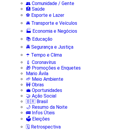
👥 Comunidade / Gente
🏥 Saúde
⚽ Esporte e Lazer
🚘 Transporte e Veículos
🏭 Economia e Negócios
📚 Educação
🚔 Segurança e Justiça
☂️ Tempo e Clima
💉 Coronavírus
🎁 Promoções e Enquetes
Mario Ávila
🌱 Meio Ambiente
🚧 Obras
💼 Oportunidades
🤝 Ação Social
🇧🇷 Brasil
🌙 Resumo da Noite
🚌 Infos Úteis
🗳️ Eleições
🗓️ Retrospectiva