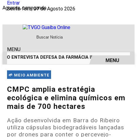
Entrar
Aguarde, carregando...
Sexta-feira, 07 de Agosto 2026
MENU
VGO ENTREVISTA DEFESA DA FARMÁCIA INVESTIGADA EM CAS
MENU
EM ALTA
🌱 MEIO AMBIENTE
CMPC amplia estratégia
ecológica e elimina químicos em
mais de 700 hectares
Ação desenvolvida em Barra do Ribeiro
utiliza cápsulas biodegradáveis lançadas
por drones para conter o percevejo-