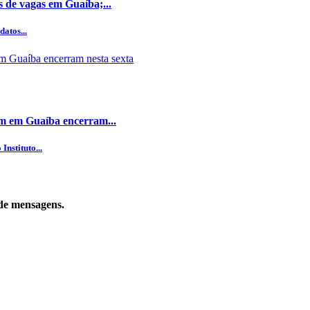
s de vagas em Guaíba;...
datos...
dim em Guaíba encerram...
nstituto...
de mensagens.