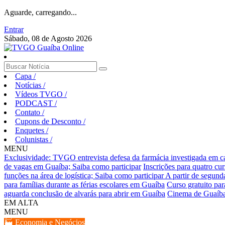
Aguarde, carregando...
Entrar
Sábado, 08 de Agosto 2026
Capa
/
Notícias
/
Vídeos TVGO
/
PODCAST
/
Contato
/
Cupons de Desconto
/
Enquetes
/
Colunistas
/
MENU
Exclusividade: TVGO entrevista defesa da farmácia investigada em 
de vagas em Guaíba; Saiba como participar
Inscrições para quatro cu
funções na área de logística; Saiba como participar
A partir de segund
para famílias durante as férias escolares em Guaíba
Curso gratuito pa
aguarda conclusão de alvarás para abrir em Guaíba
Cinema de Guaíba
EM ALTA
MENU
🏭 Economia e Negócios