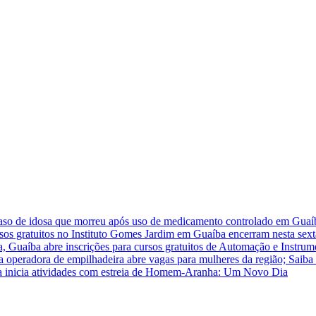
caso de idosa que morreu após uso de medicamento controlado em Guaí
rsos gratuitos no Instituto Gomes Jardim em Guaíba encerram nesta sext
a, Guaíba abre inscrições para cursos gratuitos de Automação e Instrum
ra operadora de empilhadeira abre vagas para mulheres da região; Saiba
 inicia atividades com estreia de Homem-Aranha: Um Novo Dia