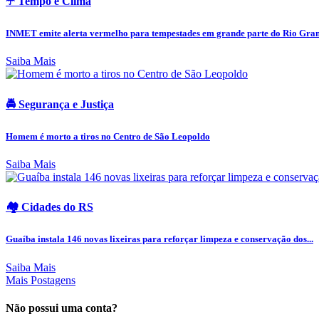
☂️ Tempo e Clima
INMET emite alerta vermelho para tempestades em grande parte do Rio Grand
Saiba Mais
🚔 Segurança e Justiça
Homem é morto a tiros no Centro de São Leopoldo
Saiba Mais
🏘️ Cidades do RS
Guaíba instala 146 novas lixeiras para reforçar limpeza e conservação dos...
Saiba Mais
Mais Postagens
Não possui uma conta?