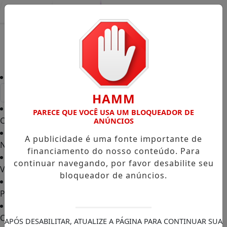
Entrar
HAMM
PARECE QUE VOCÊ USA UM BLOQUEADOR DE
Capa
/
ANÚNCIOS
A publicidade é uma fonte importante de
Notícias
/
financiamento do nosso conteúdo. Para
continuar navegando, por favor desabilite seu
Vídeos TVGO
/
bloqueador de anúncios.
PODCAST
/
Contato
/
APÓS DESABILITAR, ATUALIZE A PÁGINA PARA CONTINUAR SUA