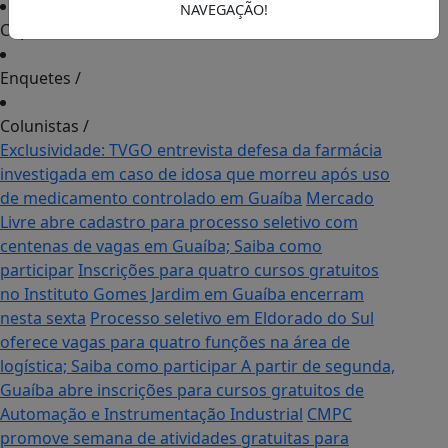
NAVEGAÇÃO!
Cupons de Desconto
/
Enquetes
/
Colunistas
/
Exclusividade: TVGO entrevista defesa da farmácia
investigada em caso de idosa que morreu após uso
de medicamento controlado em Guaíba
Mercado
Livre abre cadastro para processo seletivo com
centenas de vagas em Guaíba; Saiba como
participar
Inscrições para quatro cursos gratuitos
no Instituto Gomes Jardim em Guaíba encerram
nesta sexta
Processo seletivo em Eldorado do Sul
oferece vagas para quatro funções na área de
logística; Saiba como participar
A partir de segunda,
Guaíba abre inscrições para cursos gratuitos de
Automação e Instrumentação Industrial
CMPC
promove semana de atividades gratuitas para