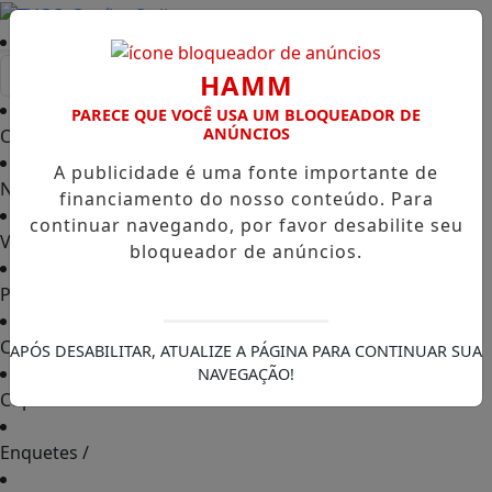
Entrar
HAMM
PARECE QUE VOCÊ USA UM BLOQUEADOR DE
ANÚNCIOS
Capa
/
A publicidade é uma fonte importante de
Notícias
/
financiamento do nosso conteúdo. Para
continuar navegando, por favor desabilite seu
Vídeos TVGO
/
bloqueador de anúncios.
PODCAST
/
Contato
/
APÓS DESABILITAR, ATUALIZE A PÁGINA PARA CONTINUAR SUA
NAVEGAÇÃO!
Cupons de Desconto
/
Enquetes
/