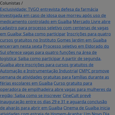
Colunistas
/
Exclusividade: TVGO entrevista defesa da farmácia
investigada em caso de idosa que morreu após uso de
medicamento controlado em Guaíba
Mercado Livre abre
cadastro para processo seletivo com centenas de vagas
em Guaíba; Saiba como participar
Inscrições para quatro
cursos gratuitos no Instituto Gomes Jardim em Guaíba
encerram nesta sexta
Processo seletivo em Eldorado do
Sul oferece vagas para quatro funções na área de
logística; Saiba como participar
A partir de segunda,
Guaíba abre inscrições para cursos gratuitos de
Automação e Instrumentação Industrial
CMPC promove
semana de atividades gratuitas para famílias durante as
férias escolares em Guaíba
Curso gratuito para
operadora de empilhadeira abre vagas para mulheres da
região; Saiba como se inscrever
CineCult prevê
inauguração entre os dias 29 e 31 e aguarda conclusão
de alvarás para abrir em Guaíba
Cinema de Guaíba inicia
atividades com estreia de Homem-Aranha: Um Novo Dia