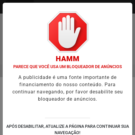
Entrar
HAMM
PARECE QUE VOCÊ USA UM BLOQUEADOR DE ANÚNCIOS
MENU
ENTREVISTA DEFESA DA FARMÁCIA INVESTIGADA EM CASO DE IDO
A publicidade é uma fonte importante de
EM ALTA
financiamento do nosso conteúdo. Para
🏭 ECONOMIA E NEGÓCIOS
continuar navegando, por favor desabilite seu
Indústria lança tênis infantil com
bloqueador de anúncios.
sistema de rastreamento integrado
Produto disponível do número 25 ao 36
permite acompanhamento de localização
em tempo real por aplicativo compatível
APÓS DESABILITAR, ATUALIZE A PÁGINA PARA CONTINUAR SUA
NAVEGAÇÃO!
com Android e iOS