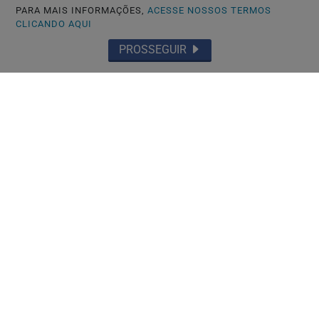
PARA MAIS INFORMAÇÕES,
ACESSE NOSSOS TERMOS
CLICANDO AQUI
PROSSEGUIR
💡 +CONTEÚDO
Após quase cinco anos, Eduardo Leite
confirma fim do relacionamento com
Thalis...
Saiba Mais
MAIS POSTAGENS