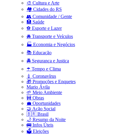
🎨 Cultura e Arte
🏘️ Cidades do RS
👥 Comunidade / Gente
🏥 Saúde
⚽ Esporte e Lazer
🚘 Transporte e Veículos
🏭 Economia e Negócios
📚 Educação
🚔 Segurança e Justiça
☂️ Tempo e Clima
💉 Coronavírus
🎁 Promoções e Enquetes
Mario Ávila
🌱 Meio Ambiente
🚧 Obras
💼 Oportunidades
🤝 Ação Social
🇧🇷 Brasil
🌙 Resumo da Noite
🚌 Infos Úteis
🗳️ Eleições