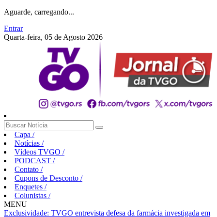
Aguarde, carregando...
Entrar
Quarta-feira, 05 de Agosto 2026
Capa
/
Notícias
/
Vídeos TVGO
/
PODCAST
/
Contato
/
Cupons de Desconto
/
Enquetes
/
Colunistas
/
MENU
Exclusividade: TVGO entrevista defesa da farmácia investigada em