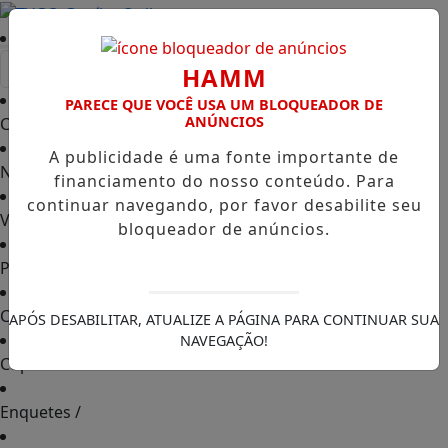
Entrar
HAMM
PARECE QUE VOCÊ USA UM BLOQUEADOR DE
ANÚNCIOS
Capa
/
A publicidade é uma fonte importante de
Notícias
/
financiamento do nosso conteúdo. Para
continuar navegando, por favor desabilite seu
Vídeos TVGO
/
bloqueador de anúncios.
PODCAST
/
Contato
/
APÓS DESABILITAR, ATUALIZE A PÁGINA PARA CONTINUAR SUA
NAVEGAÇÃO!
Cupons de Desconto
/
Enquetes
/