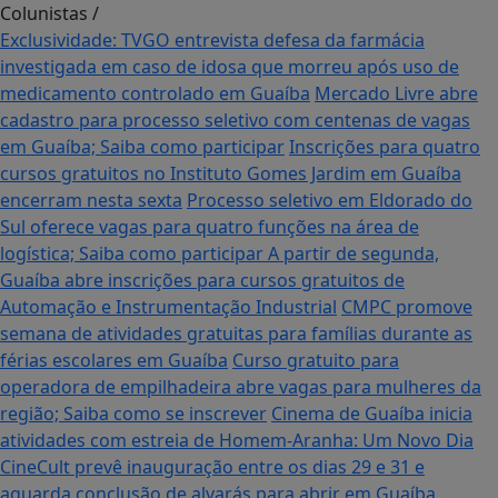
Colunistas
/
Exclusividade: TVGO entrevista defesa da farmácia
investigada em caso de idosa que morreu após uso de
medicamento controlado em Guaíba
Mercado Livre abre
cadastro para processo seletivo com centenas de vagas
em Guaíba; Saiba como participar
Inscrições para quatro
cursos gratuitos no Instituto Gomes Jardim em Guaíba
encerram nesta sexta
Processo seletivo em Eldorado do
Sul oferece vagas para quatro funções na área de
logística; Saiba como participar
A partir de segunda,
Guaíba abre inscrições para cursos gratuitos de
Automação e Instrumentação Industrial
CMPC promove
semana de atividades gratuitas para famílias durante as
férias escolares em Guaíba
Curso gratuito para
operadora de empilhadeira abre vagas para mulheres da
região; Saiba como se inscrever
Cinema de Guaíba inicia
atividades com estreia de Homem-Aranha: Um Novo Dia
CineCult prevê inauguração entre os dias 29 e 31 e
aguarda conclusão de alvarás para abrir em Guaíba