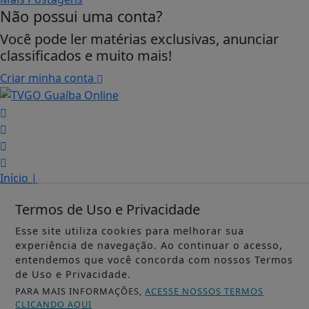
Não possui uma conta?
Você pode ler matérias exclusivas, anunciar
classificados e muito mais!
Criar minha conta
Início
|
Sobre
|
Termos de Uso e Privacidade
Painel do Leitor
|
Termos de Uso e Privacidade
|
Esse site utiliza cookies para melhorar sua
FAQ
|
experiência de navegação. Ao continuar o acesso,
entendemos que você concorda com nossos Termos
Contato
de Uso e Privacidade.
Guaíba Online - Todos os direitos reservados
PARA MAIS INFORMAÇÕES,
ACESSE NOSSOS TERMOS
CLICANDO AQUI