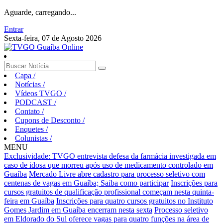
Aguarde, carregando...
Entrar
Sexta-feira, 07 de Agosto 2026
Capa
/
Notícias
/
Vídeos TVGO
/
PODCAST
/
Contato
/
Cupons de Desconto
/
Enquetes
/
Colunistas
/
MENU
Exclusividade: TVGO entrevista defesa da farmácia investigada em
caso de idosa que morreu após uso de medicamento controlado em
Guaíba
Mercado Livre abre cadastro para processo seletivo com
centenas de vagas em Guaíba; Saiba como participar
Inscrições para
cursos gratuitos de qualificação profissional começam nesta quinta-
feira em Guaíba
Inscrições para quatro cursos gratuitos no Instituto
Gomes Jardim em Guaíba encerram nesta sexta
Processo seletivo
em Eldorado do Sul oferece vagas para quatro funções na área de