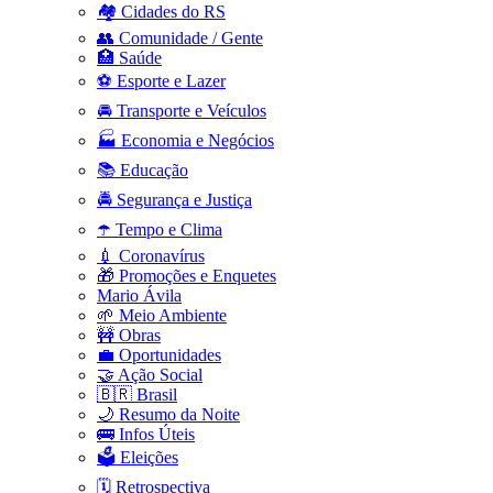
🏘️ Cidades do RS
👥 Comunidade / Gente
🏥 Saúde
⚽ Esporte e Lazer
🚘 Transporte e Veículos
🏭 Economia e Negócios
📚 Educação
🚔 Segurança e Justiça
☂️ Tempo e Clima
💉 Coronavírus
🎁 Promoções e Enquetes
Mario Ávila
🌱 Meio Ambiente
🚧 Obras
💼 Oportunidades
🤝 Ação Social
🇧🇷 Brasil
🌙 Resumo da Noite
🚌 Infos Úteis
🗳️ Eleições
🗓️ Retrospectiva