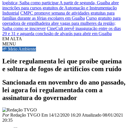
logística; Saiba como participar
A partir de segunda, Guaíba abre
inscrições para cursos gratuitos de Automação e Instrumentação
Industrial
CMPC promove semana de atividades gratuitas para
famílias durante as férias escolares em Guaíba
Curso gratuito para
operadora de empilhadeira abre vagas para mulheres da região;
Saiba como se inscrever
CineCult prevê inauguração entre os dias
29 e 31 e aguarda conclusão de alvarás para abrir em Guaíba
EM ALTA
MENU
🌱 Meio Ambiente
Leite regulamenta lei que proíbe queima
e soltura de fogos de artifícios com ruído
Sancionada em novembro do ano passado,
lei agora foi regulamentada com a
assinatura do governador
Por
Redação TVGO
Em
14/12/2020 16:20
Atualizado
08/01/2021
20:35