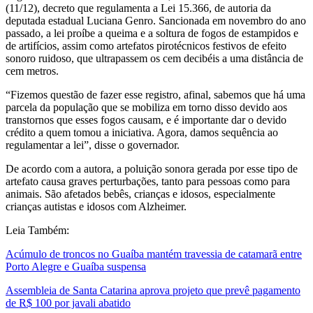
(11/12), decreto que regulamenta a Lei 15.366, de autoria da
deputada estadual Luciana Genro. Sancionada em novembro do ano
passado, a lei proíbe a queima e a soltura de fogos de estampidos e
de artifícios, assim como artefatos pirotécnicos festivos de efeito
sonoro ruidoso, que ultrapassem os cem decibéis a uma distância de
cem metros.
“Fizemos questão de fazer esse registro, afinal, sabemos que há uma
parcela da população que se mobiliza em torno disso devido aos
transtornos que esses fogos causam, e é importante dar o devido
crédito a quem tomou a iniciativa. Agora, damos sequência ao
regulamentar a lei”, disse o governador.
De acordo com a autora, a poluição sonora gerada por esse tipo de
artefato causa graves perturbações, tanto para pessoas como para
animais. São afetados bebês, crianças e idosos, especialmente
crianças autistas e idosos com Alzheimer.
Leia Também:
Acúmulo de troncos no Guaíba mantém travessia de catamarã entre
Porto Alegre e Guaíba suspensa
Assembleia de Santa Catarina aprova projeto que prevê pagamento
de R$ 100 por javali abatido