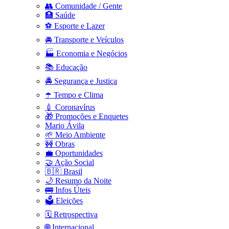
👥 Comunidade / Gente
🏥 Saúde
⚽ Esporte e Lazer
🚘 Transporte e Veículos
🏭 Economia e Negócios
📚 Educação
🚔 Segurança e Justiça
☂️ Tempo e Clima
💉 Coronavírus
🎁 Promoções e Enquetes
Mario Ávila
🌱 Meio Ambiente
🚧 Obras
💼 Oportunidades
🤝 Ação Social
🇧🇷 Brasil
🌙 Resumo da Noite
🚌 Infos Úteis
🗳️ Eleições
🗓️ Retrospectiva
🌐 Internacional