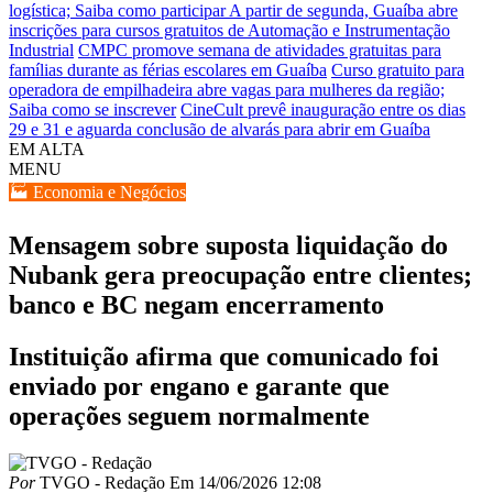
logística; Saiba como participar
A partir de segunda, Guaíba abre
inscrições para cursos gratuitos de Automação e Instrumentação
Industrial
CMPC promove semana de atividades gratuitas para
famílias durante as férias escolares em Guaíba
Curso gratuito para
operadora de empilhadeira abre vagas para mulheres da região;
Saiba como se inscrever
CineCult prevê inauguração entre os dias
29 e 31 e aguarda conclusão de alvarás para abrir em Guaíba
EM ALTA
MENU
🏭 Economia e Negócios
Mensagem sobre suposta liquidação do
Nubank gera preocupação entre clientes;
banco e BC negam encerramento
Instituição afirma que comunicado foi
enviado por engano e garante que
operações seguem normalmente
Por
TVGO - Redação
Em
14/06/2026 12:08