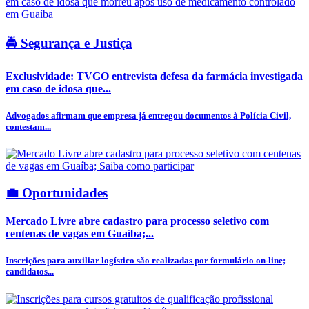
🚔 Segurança e Justiça
Exclusividade: TVGO entrevista defesa da farmácia investigada
em caso de idosa que...
Advogados afirmam que empresa já entregou documentos à Polícia Civil,
contestam...
💼 Oportunidades
Mercado Livre abre cadastro para processo seletivo com
centenas de vagas em Guaíba;...
Inscrições para auxiliar logístico são realizadas por formulário on-line;
candidatos...