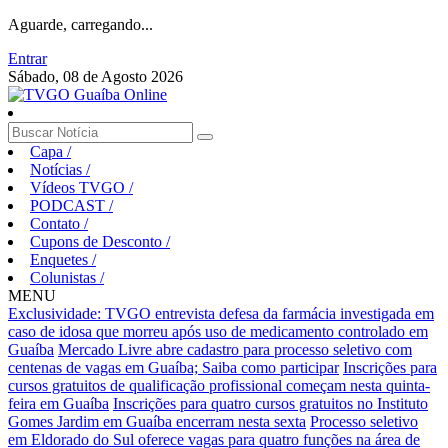
Aguarde, carregando...
Entrar
Sábado, 08 de Agosto 2026
Capa
/
Notícias
/
Vídeos TVGO
/
PODCAST
/
Contato
/
Cupons de Desconto
/
Enquetes
/
Colunistas
/
MENU
Exclusividade: TVGO entrevista defesa da farmácia investigada em
caso de idosa que morreu após uso de medicamento controlado em
Guaíba
Mercado Livre abre cadastro para processo seletivo com
centenas de vagas em Guaíba; Saiba como participar
Inscrições para
cursos gratuitos de qualificação profissional começam nesta quinta-
feira em Guaíba
Inscrições para quatro cursos gratuitos no Instituto
Gomes Jardim em Guaíba encerram nesta sexta
Processo seletivo
em Eldorado do Sul oferece vagas para quatro funções na área de