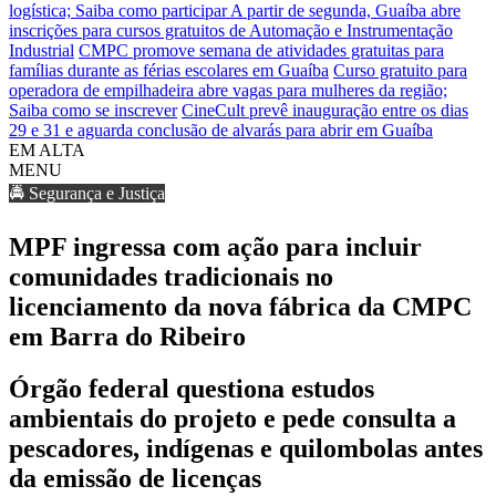
logística; Saiba como participar
A partir de segunda, Guaíba abre
inscrições para cursos gratuitos de Automação e Instrumentação
Industrial
CMPC promove semana de atividades gratuitas para
famílias durante as férias escolares em Guaíba
Curso gratuito para
operadora de empilhadeira abre vagas para mulheres da região;
Saiba como se inscrever
CineCult prevê inauguração entre os dias
29 e 31 e aguarda conclusão de alvarás para abrir em Guaíba
EM ALTA
MENU
🚔 Segurança e Justiça
MPF ingressa com ação para incluir
comunidades tradicionais no
licenciamento da nova fábrica da CMPC
em Barra do Ribeiro
Órgão federal questiona estudos
ambientais do projeto e pede consulta a
pescadores, indígenas e quilombolas antes
da emissão de licenças