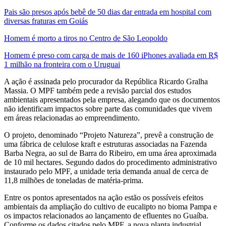
Pais são presos após bebê de 50 dias dar entrada em hospital com
diversas fraturas em Goiás
Homem é morto a tiros no Centro de São Leopoldo
Homem é preso com carga de mais de 160 iPhones avaliada em R$
1 milhão na fronteira com o Uruguai
A ação é assinada pelo procurador da República
Ricardo Gralha
Massia
. O MPF também pede a revisão parcial dos estudos
ambientais apresentados pela empresa, alegando que os documentos
não identificam impactos sobre parte das comunidades que vivem
em áreas relacionadas ao empreendimento.
O projeto, denominado “Projeto Natureza”, prevê a construção de
uma fábrica de celulose kraft e estruturas associadas na Fazenda
Barba Negra, ao sul de Barra do Ribeiro, em uma área aproximada
de 10 mil hectares. Segundo dados do procedimento administrativo
instaurado pelo MPF, a unidade teria demanda anual de cerca de
11,8 milhões de toneladas de matéria-prima.
Entre os pontos apresentados na ação estão os possíveis efeitos
ambientais da ampliação do cultivo de eucalipto no bioma Pampa e
os impactos relacionados ao lançamento de efluentes no Guaíba.
Conforme os dados citados pelo MPF, a nova planta industrial