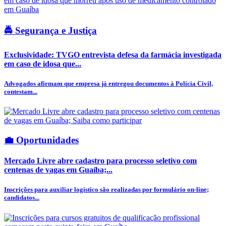
🚔 Segurança e Justiça
Exclusividade: TVGO entrevista defesa da farmácia investigada
em caso de idosa que...
Advogados afirmam que empresa já entregou documentos à Polícia Civil,
contestam...
💼 Oportunidades
Mercado Livre abre cadastro para processo seletivo com
centenas de vagas em Guaíba;...
Inscrições para auxiliar logístico são realizadas por formulário on-line;
candidatos...