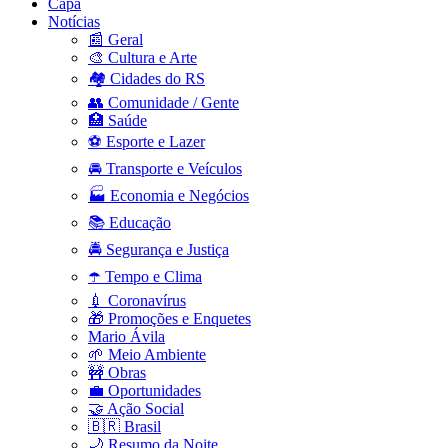
Capa
Notícias
📰 Geral
🎨 Cultura e Arte
🏘️ Cidades do RS
👥 Comunidade / Gente
🏥 Saúde
⚽ Esporte e Lazer
🚘 Transporte e Veículos
🏭 Economia e Negócios
📚 Educação
🚔 Segurança e Justiça
☂️ Tempo e Clima
💉 Coronavírus
🎁 Promoções e Enquetes
Mario Ávila
🌱 Meio Ambiente
🚧 Obras
💼 Oportunidades
🤝 Ação Social
🇧🇷 Brasil
🌙 Resumo da Noite