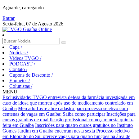
Aguarde, carregando...
Entrar
Sexta-feira, 07 de Agosto 2026
Capa
/
Notícias
/
Vídeos TVGO
/
PODCAST
/
Contato
/
Cupons de Desconto
/
Enquetes
/
Colunistas
/
MENU
Exclusividade: TVGO entrevista defesa da farmácia investigada em
caso de idosa que morreu após uso de medicamento controlado em
Guaíba
Mercado Livre abre cadastro para processo seletivo com
centenas de vagas em Guaíba; Saiba como participar
Inscrições para
cursos gratuitos de qualificação profissional começam nesta quinta-
feira em Guaíba
Inscrições para quatro cursos gratuitos no Instituto
Gomes Jardim em Guaíba encerram nesta sexta
Processo seletivo
em Eldorado do Sul oferece vagas para quatro funções na área de